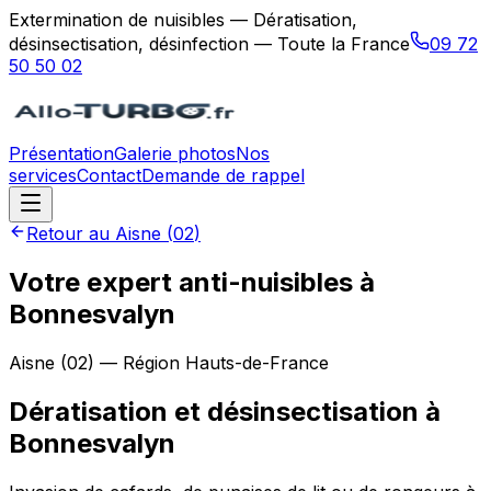
Extermination de nuisibles — Dératisation,
désinsectisation, désinfection — Toute la France
09 72
50 50 02
Présentation
Galerie photos
Nos
services
Contact
Demande de rappel
Retour au
Aisne
(
02
)
Votre expert anti-nuisibles à
Bonnesvalyn
Aisne
(
02
) — Région
Hauts-de-France
Dératisation et désinsectisation
à
Bonnesvalyn