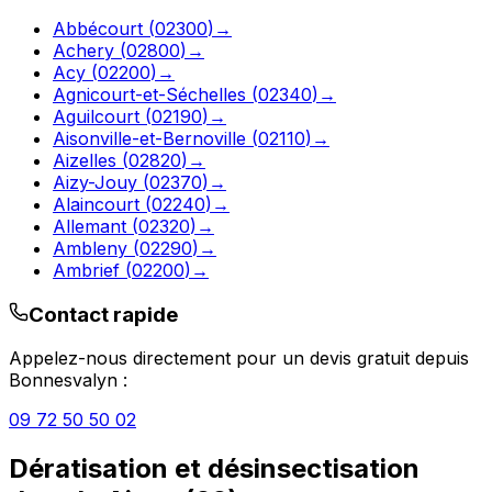
Abbécourt
(
02300
)
→
Achery
(
02800
)
→
Acy
(
02200
)
→
Agnicourt-et-Séchelles
(
02340
)
→
Aguilcourt
(
02190
)
→
Aisonville-et-Bernoville
(
02110
)
→
Aizelles
(
02820
)
→
Aizy-Jouy
(
02370
)
→
Alaincourt
(
02240
)
→
Allemant
(
02320
)
→
Ambleny
(
02290
)
→
Ambrief
(
02200
)
→
Contact rapide
Appelez-nous directement pour un devis gratuit depuis
Bonnesvalyn
:
09 72 50 50 02
Dératisation et désinsectisation