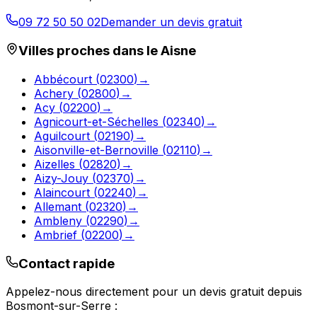
09 72 50 50 02
Demander un devis gratuit
Villes proches dans le
Aisne
Abbécourt
(
02300
)
→
Achery
(
02800
)
→
Acy
(
02200
)
→
Agnicourt-et-Séchelles
(
02340
)
→
Aguilcourt
(
02190
)
→
Aisonville-et-Bernoville
(
02110
)
→
Aizelles
(
02820
)
→
Aizy-Jouy
(
02370
)
→
Alaincourt
(
02240
)
→
Allemant
(
02320
)
→
Ambleny
(
02290
)
→
Ambrief
(
02200
)
→
Contact rapide
Appelez-nous directement pour un devis gratuit depuis
Bosmont-sur-Serre
: