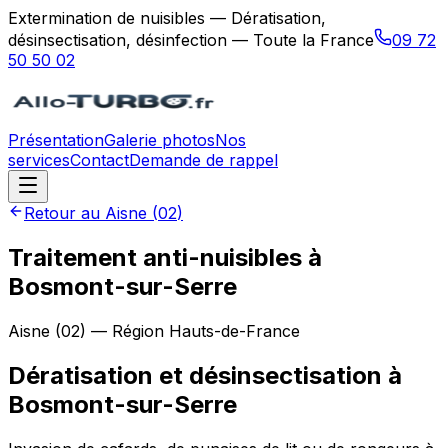
Extermination de nuisibles — Dératisation,
désinsectisation, désinfection — Toute la France
09 72
50 50 02
Présentation
Galerie photos
Nos
services
Contact
Demande de rappel
Retour au
Aisne
(
02
)
Traitement anti-nuisibles à
Bosmont-sur-Serre
Aisne
(
02
) — Région
Hauts-de-France
Dératisation et désinsectisation
à
Bosmont-sur-Serre