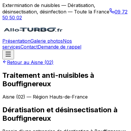
Extermination de nuisibles — Dératisation,
désinsectisation, désinfection — Toute la France
09 72
50 50 02
Présentation
Galerie photos
Nos
services
Contact
Demande de rappel
Retour au
Aisne
(
02
)
Traitement anti-nuisibles à
Bouffignereux
Aisne
(
02
) — Région
Hauts-de-France
Dératisation et désinsectisation
à
Bouffignereux