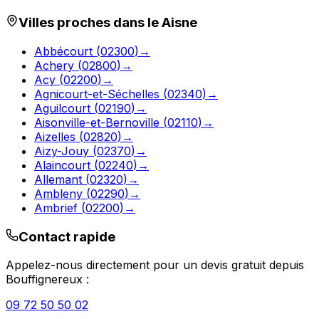
Villes proches dans le
Aisne
Abbécourt
(
02300
)
→
Achery
(
02800
)
→
Acy
(
02200
)
→
Agnicourt-et-Séchelles
(
02340
)
→
Aguilcourt
(
02190
)
→
Aisonville-et-Bernoville
(
02110
)
→
Aizelles
(
02820
)
→
Aizy-Jouy
(
02370
)
→
Alaincourt
(
02240
)
→
Allemant
(
02320
)
→
Ambleny
(
02290
)
→
Ambrief
(
02200
)
→
Contact rapide
Appelez-nous directement pour un devis gratuit depuis
Bouffignereux
:
09 72 50 50 02