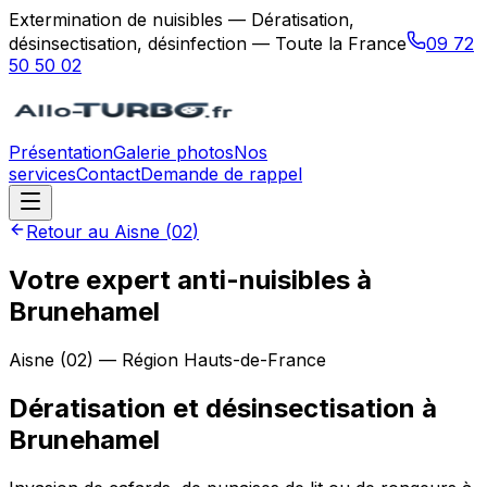
Extermination de nuisibles — Dératisation,
désinsectisation, désinfection — Toute la France
09 72
50 50 02
Présentation
Galerie photos
Nos
services
Contact
Demande de rappel
Retour au
Aisne
(
02
)
Votre expert anti-nuisibles à
Brunehamel
Aisne
(
02
) — Région
Hauts-de-France
Dératisation et désinsectisation
à
Brunehamel