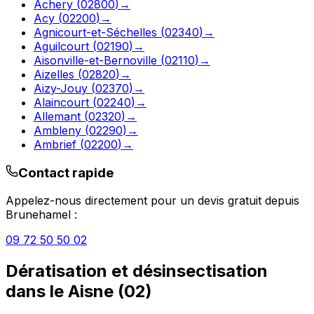
Achery
(
02800
)
→
Acy
(
02200
)
→
Agnicourt-et-Séchelles
(
02340
)
→
Aguilcourt
(
02190
)
→
Aisonville-et-Bernoville
(
02110
)
→
Aizelles
(
02820
)
→
Aizy-Jouy
(
02370
)
→
Alaincourt
(
02240
)
→
Allemant
(
02320
)
→
Ambleny
(
02290
)
→
Ambrief
(
02200
)
→
Contact rapide
Appelez-nous directement pour un devis gratuit depuis
Brunehamel
:
09 72 50 50 02
Dératisation et désinsectisation
dans le
Aisne
(
02
)