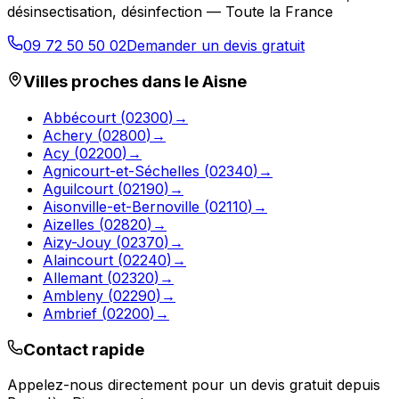
désinsectisation, désinfection — Toute la France
09 72 50 50 02
Demander un devis gratuit
Villes proches dans le
Aisne
Abbécourt
(
02300
)
→
Achery
(
02800
)
→
Acy
(
02200
)
→
Agnicourt-et-Séchelles
(
02340
)
→
Aguilcourt
(
02190
)
→
Aisonville-et-Bernoville
(
02110
)
→
Aizelles
(
02820
)
→
Aizy-Jouy
(
02370
)
→
Alaincourt
(
02240
)
→
Allemant
(
02320
)
→
Ambleny
(
02290
)
→
Ambrief
(
02200
)
→
Contact rapide
Appelez-nous directement pour un devis gratuit depuis