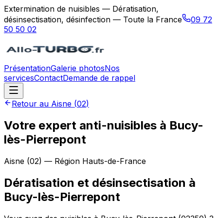
Extermination de nuisibles — Dératisation,
désinsectisation, désinfection — Toute la France
09 72
50 50 02
Présentation
Galerie photos
Nos
services
Contact
Demande de rappel
Retour au
Aisne
(
02
)
Votre expert anti-nuisibles à Bucy-
lès-Pierrepont
Aisne
(
02
) — Région
Hauts-de-France
Dératisation et désinsectisation
à
Bucy-lès-Pierrepont