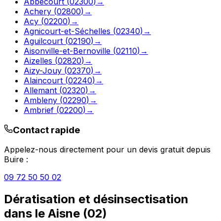
Abbécourt
(
02300
)
→
Achery
(
02800
)
→
Acy
(
02200
)
→
Agnicourt-et-Séchelles
(
02340
)
→
Aguilcourt
(
02190
)
→
Aisonville-et-Bernoville
(
02110
)
→
Aizelles
(
02820
)
→
Aizy-Jouy
(
02370
)
→
Alaincourt
(
02240
)
→
Allemant
(
02320
)
→
Ambleny
(
02290
)
→
Ambrief
(
02200
)
→
Contact rapide
Appelez-nous directement pour un devis gratuit depuis
Buire
:
09 72 50 50 02
Dératisation et désinsectisation
dans le
Aisne
(
02
)