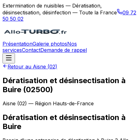
Extermination de nuisibles — Dératisation,
désinsectisation, désinfection — Toute la France
09 72
50 50 02
Présentation
Galerie photos
Nos
services
Contact
Demande de rappel
Retour au
Aisne
(
02
)
Dératisation et désinsectisation à
Buire (02500)
Aisne
(
02
) — Région
Hauts-de-France
Dératisation et désinsectisation
à
Buire