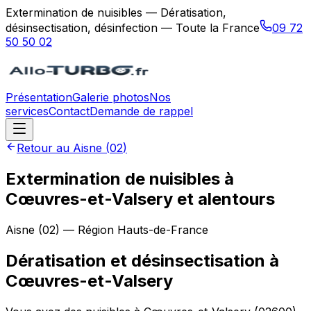
Extermination de nuisibles — Dératisation,
désinsectisation, désinfection — Toute la France
09 72
50 50 02
Présentation
Galerie photos
Nos
services
Contact
Demande de rappel
Retour au
Aisne
(
02
)
Extermination de nuisibles à
Cœuvres-et-Valsery et alentours
Aisne
(
02
) — Région
Hauts-de-France
Dératisation et désinsectisation
à
Cœuvres-et-Valsery