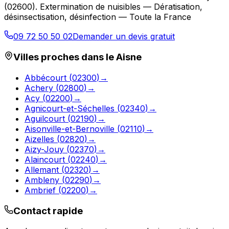
(
02600
).
Extermination de nuisibles — Dératisation,
désinsectisation, désinfection — Toute la France
09 72 50 50 02
Demander un devis gratuit
Villes proches dans le
Aisne
Abbécourt
(
02300
)
→
Achery
(
02800
)
→
Acy
(
02200
)
→
Agnicourt-et-Séchelles
(
02340
)
→
Aguilcourt
(
02190
)
→
Aisonville-et-Bernoville
(
02110
)
→
Aizelles
(
02820
)
→
Aizy-Jouy
(
02370
)
→
Alaincourt
(
02240
)
→
Allemant
(
02320
)
→
Ambleny
(
02290
)
→
Ambrief
(
02200
)
→
Contact rapide