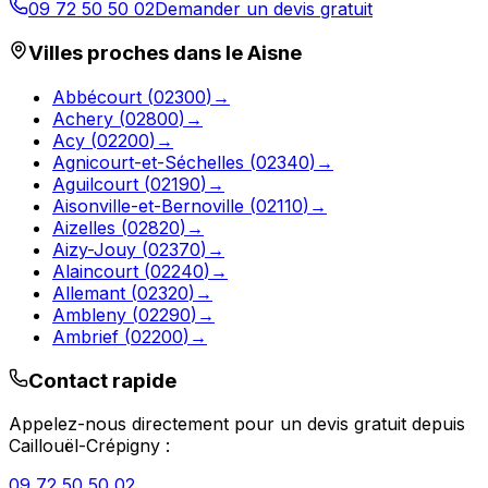
09 72 50 50 02
Demander un devis gratuit
Villes proches dans le
Aisne
Abbécourt
(
02300
)
→
Achery
(
02800
)
→
Acy
(
02200
)
→
Agnicourt-et-Séchelles
(
02340
)
→
Aguilcourt
(
02190
)
→
Aisonville-et-Bernoville
(
02110
)
→
Aizelles
(
02820
)
→
Aizy-Jouy
(
02370
)
→
Alaincourt
(
02240
)
→
Allemant
(
02320
)
→
Ambleny
(
02290
)
→
Ambrief
(
02200
)
→
Contact rapide
Appelez-nous directement pour un devis gratuit depuis
Caillouël-Crépigny
:
09 72 50 50 02