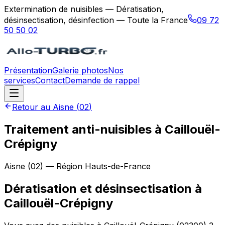
Extermination de nuisibles — Dératisation,
désinsectisation, désinfection — Toute la France
09 72
50 50 02
Présentation
Galerie photos
Nos
services
Contact
Demande de rappel
Retour au
Aisne
(
02
)
Traitement anti-nuisibles à Caillouël-
Crépigny
Aisne
(
02
) — Région
Hauts-de-France
Dératisation et désinsectisation
à
Caillouël-Crépigny