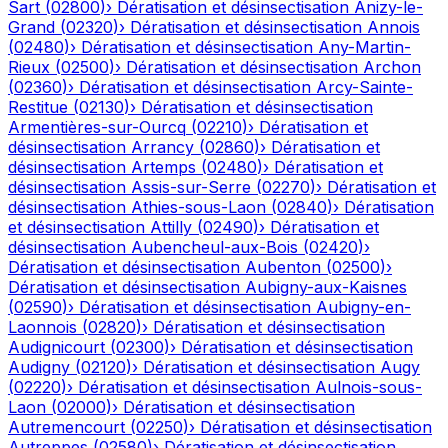
Sart
(
02800
)
›
Dératisation et désinsectisation
Anizy-le-
Grand
(
02320
)
›
Dératisation et désinsectisation
Annois
(
02480
)
›
Dératisation et désinsectisation
Any-Martin-
Rieux
(
02500
)
›
Dératisation et désinsectisation
Archon
(
02360
)
›
Dératisation et désinsectisation
Arcy-Sainte-
Restitue
(
02130
)
›
Dératisation et désinsectisation
Armentières-sur-Ourcq
(
02210
)
›
Dératisation et
désinsectisation
Arrancy
(
02860
)
›
Dératisation et
désinsectisation
Artemps
(
02480
)
›
Dératisation et
désinsectisation
Assis-sur-Serre
(
02270
)
›
Dératisation et
désinsectisation
Athies-sous-Laon
(
02840
)
›
Dératisation
et désinsectisation
Attilly
(
02490
)
›
Dératisation et
désinsectisation
Aubencheul-aux-Bois
(
02420
)
›
Dératisation et désinsectisation
Aubenton
(
02500
)
›
Dératisation et désinsectisation
Aubigny-aux-Kaisnes
(
02590
)
›
Dératisation et désinsectisation
Aubigny-en-
Laonnois
(
02820
)
›
Dératisation et désinsectisation
Audignicourt
(
02300
)
›
Dératisation et désinsectisation
Audigny
(
02120
)
›
Dératisation et désinsectisation
Augy
(
02220
)
›
Dératisation et désinsectisation
Aulnois-sous-
Laon
(
02000
)
›
Dératisation et désinsectisation
Autremencourt
(
02250
)
›
Dératisation et désinsectisation
Autreppes
(
02580
)
›
Dératisation et désinsectisation