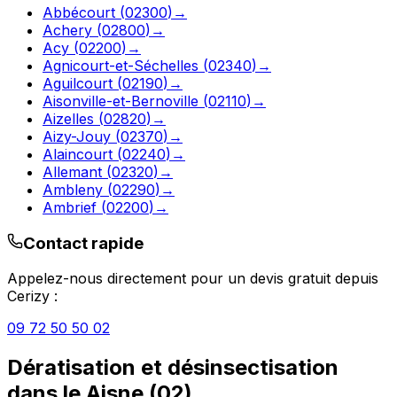
Abbécourt
(
02300
)
→
Achery
(
02800
)
→
Acy
(
02200
)
→
Agnicourt-et-Séchelles
(
02340
)
→
Aguilcourt
(
02190
)
→
Aisonville-et-Bernoville
(
02110
)
→
Aizelles
(
02820
)
→
Aizy-Jouy
(
02370
)
→
Alaincourt
(
02240
)
→
Allemant
(
02320
)
→
Ambleny
(
02290
)
→
Ambrief
(
02200
)
→
Contact rapide
Appelez-nous directement pour un devis gratuit depuis
Cerizy
:
09 72 50 50 02
Dératisation et désinsectisation
dans le
Aisne
(
02
)