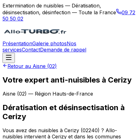
Extermination de nuisibles — Dératisation,
désinsectisation, désinfection — Toute la France
09 72
50 50 02
Présentation
Galerie photos
Nos
services
Contact
Demande de rappel
Retour au
Aisne
(
02
)
Votre expert anti-nuisibles à Cerizy
Aisne
(
02
) — Région
Hauts-de-France
Dératisation et désinsectisation
à
Cerizy
Vous avez des nuisibles à Cerizy (02240) ? Allo-
nuisibles intervient à Cerizy et dans les communes