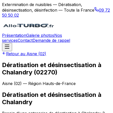
Extermination de nuisibles — Dératisation,
désinsectisation, désinfection — Toute la France
09 72
50 50 02
Présentation
Galerie photos
Nos
services
Contact
Demande de rappel
Retour au
Aisne
(
02
)
Dératisation et désinsectisation à
Chalandry (02270)
Aisne
(
02
) — Région
Hauts-de-France
Dératisation et désinsectisation
à
Chalandry