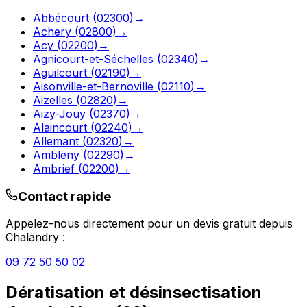
Abbécourt
(
02300
)
→
Achery
(
02800
)
→
Acy
(
02200
)
→
Agnicourt-et-Séchelles
(
02340
)
→
Aguilcourt
(
02190
)
→
Aisonville-et-Bernoville
(
02110
)
→
Aizelles
(
02820
)
→
Aizy-Jouy
(
02370
)
→
Alaincourt
(
02240
)
→
Allemant
(
02320
)
→
Ambleny
(
02290
)
→
Ambrief
(
02200
)
→
Contact rapide
Appelez-nous directement pour un devis gratuit depuis
Chalandry
:
09 72 50 50 02
Dératisation et désinsectisation