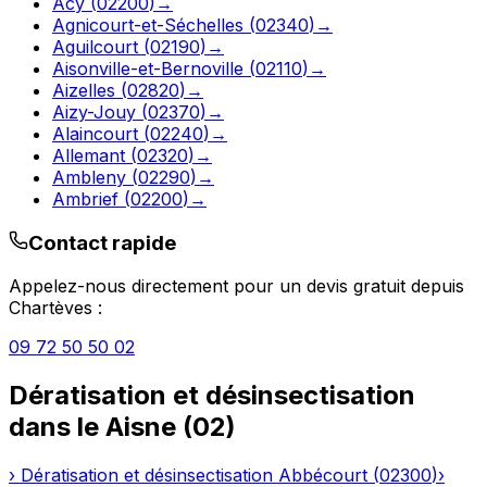
Acy
(
02200
)
→
Agnicourt-et-Séchelles
(
02340
)
→
Aguilcourt
(
02190
)
→
Aisonville-et-Bernoville
(
02110
)
→
Aizelles
(
02820
)
→
Aizy-Jouy
(
02370
)
→
Alaincourt
(
02240
)
→
Allemant
(
02320
)
→
Ambleny
(
02290
)
→
Ambrief
(
02200
)
→
Contact rapide
Appelez-nous directement pour un devis gratuit depuis
Chartèves
:
09 72 50 50 02
Dératisation et désinsectisation
dans le
Aisne
(
02
)
›
Dératisation et désinsectisation
Abbécourt
(
02300
)
›