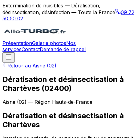
Extermination de nuisibles — Dératisation,
désinsectisation, désinfection — Toute la France
09 72
50 50 02
Présentation
Galerie photos
Nos
services
Contact
Demande de rappel
Retour au
Aisne
(
02
)
Dératisation et désinsectisation à
Chartèves (02400)
Aisne
(
02
) — Région
Hauts-de-France
Dératisation et désinsectisation
à
Chartèves