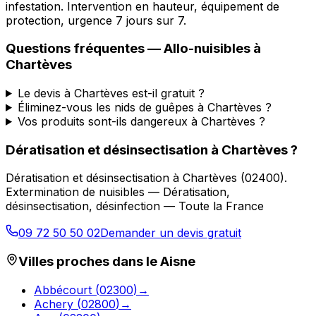
infestation. Intervention en hauteur, équipement de
protection, urgence 7 jours sur 7.
Questions fréquentes —
Allo-nuisibles
à
Chartèves
Le devis à Chartèves est-il gratuit ?
Éliminez-vous les nids de guêpes à Chartèves ?
Vos produits sont-ils dangereux à Chartèves ?
Dératisation et désinsectisation
à
Chartèves
?
Dératisation et désinsectisation
à
Chartèves
(
02400
).
Extermination de nuisibles — Dératisation,
désinsectisation, désinfection — Toute la France
09 72 50 50 02
Demander un devis gratuit
Villes proches dans le
Aisne
Abbécourt
(
02300
)
→
Achery
(
02800
)
→