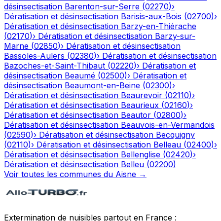
désinsectisation
Barenton-sur-Serre
(
02270
)
›
Dératisation et désinsectisation
Barisis-aux-Bois
(
02700
)
›
Dératisation et désinsectisation
Barzy-en-Thiérache
(
02170
)
›
Dératisation et désinsectisation
Barzy-sur-
Marne
(
02850
)
›
Dératisation et désinsectisation
Bassoles-Aulers
(
02380
)
›
Dératisation et désinsectisation
Bazoches-et-Saint-Thibaut
(
02220
)
›
Dératisation et
désinsectisation
Beaumé
(
02500
)
›
Dératisation et
désinsectisation
Beaumont-en-Beine
(
02300
)
›
Dératisation et désinsectisation
Beaurevoir
(
02110
)
›
Dératisation et désinsectisation
Beaurieux
(
02160
)
›
Dératisation et désinsectisation
Beautor
(
02800
)
›
Dératisation et désinsectisation
Beauvois-en-Vermandois
(
02590
)
›
Dératisation et désinsectisation
Becquigny
(
02110
)
›
Dératisation et désinsectisation
Belleau
(
02400
)
›
Dératisation et désinsectisation
Bellenglise
(
02420
)
›
Dératisation et désinsectisation
Belleu
(
02200
)
Voir toutes les communes du
Aisne
→
Extermination de nuisibles partout en France :