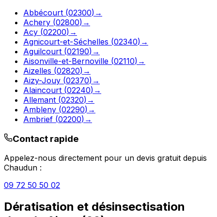
Abbécourt
(
02300
)
→
Achery
(
02800
)
→
Acy
(
02200
)
→
Agnicourt-et-Séchelles
(
02340
)
→
Aguilcourt
(
02190
)
→
Aisonville-et-Bernoville
(
02110
)
→
Aizelles
(
02820
)
→
Aizy-Jouy
(
02370
)
→
Alaincourt
(
02240
)
→
Allemant
(
02320
)
→
Ambleny
(
02290
)
→
Ambrief
(
02200
)
→
Contact rapide
Appelez-nous directement pour un devis gratuit depuis
Chaudun
:
09 72 50 50 02
Dératisation et désinsectisation