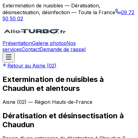
Extermination de nuisibles — Dératisation,
désinsectisation, désinfection — Toute la France
09 72
50 50 02
Présentation
Galerie photos
Nos
services
Contact
Demande de rappel
Retour au
Aisne
(
02
)
Extermination de nuisibles à
Chaudun et alentours
Aisne
(
02
) — Région
Hauts-de-France
Dératisation et désinsectisation
à
Chaudun