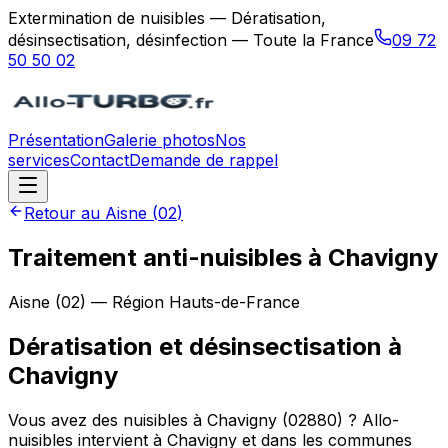
Extermination de nuisibles — Dératisation,
désinsectisation, désinfection — Toute la France
09 72
50 50 02
Présentation
Galerie photos
Nos
services
Contact
Demande de rappel
Retour au
Aisne
(
02
)
Traitement anti-nuisibles à Chavigny
Aisne
(
02
) — Région
Hauts-de-France
Dératisation et désinsectisation
à
Chavigny
Vous avez des nuisibles à Chavigny (02880) ? Allo-
nuisibles intervient à Chavigny et dans les communes