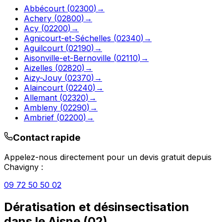
Abbécourt
(
02300
)
→
Achery
(
02800
)
→
Acy
(
02200
)
→
Agnicourt-et-Séchelles
(
02340
)
→
Aguilcourt
(
02190
)
→
Aisonville-et-Bernoville
(
02110
)
→
Aizelles
(
02820
)
→
Aizy-Jouy
(
02370
)
→
Alaincourt
(
02240
)
→
Allemant
(
02320
)
→
Ambleny
(
02290
)
→
Ambrief
(
02200
)
→
Contact rapide
Appelez-nous directement pour un devis gratuit depuis
Chavigny
:
09 72 50 50 02
Dératisation et désinsectisation
dans le
Aisne
(
02
)