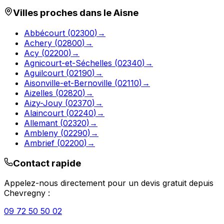
Villes proches dans le
Aisne
Abbécourt
(
02300
)
→
Achery
(
02800
)
→
Acy
(
02200
)
→
Agnicourt-et-Séchelles
(
02340
)
→
Aguilcourt
(
02190
)
→
Aisonville-et-Bernoville
(
02110
)
→
Aizelles
(
02820
)
→
Aizy-Jouy
(
02370
)
→
Alaincourt
(
02240
)
→
Allemant
(
02320
)
→
Ambleny
(
02290
)
→
Ambrief
(
02200
)
→
Contact rapide
Appelez-nous directement pour un devis gratuit depuis
Chevregny
:
09 72 50 50 02