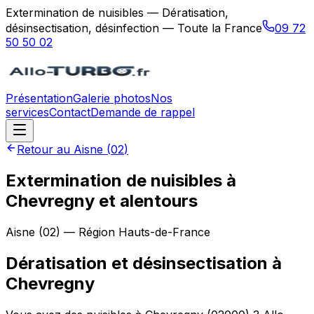
Extermination de nuisibles — Dératisation,
désinsectisation, désinfection — Toute la France
09 72
50 50 02
Présentation
Galerie photos
Nos
services
Contact
Demande de rappel
Retour au
Aisne
(
02
)
Extermination de nuisibles à
Chevregny et alentours
Aisne
(
02
) — Région
Hauts-de-France
Dératisation et désinsectisation
à
Chevregny