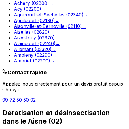
Achery
(
02800
)
→
Acy
(
02200
)
→
Agnicourt-et-Séchelles
(
02340
)
→
Aguilcourt
(
02190
)
→
Aisonville-et-Bernoville
(
02110
)
→
Aizelles
(
02820
)
→
Aizy-Jouy
(
02370
)
→
Alaincourt
(
02240
)
→
Allemant
(
02320
)
→
Ambleny
(
02290
)
→
Ambrief
(
02200
)
→
Contact rapide
Appelez-nous directement pour un devis gratuit depuis
Chouy
:
09 72 50 50 02
Dératisation et désinsectisation
dans le
Aisne
(
02
)