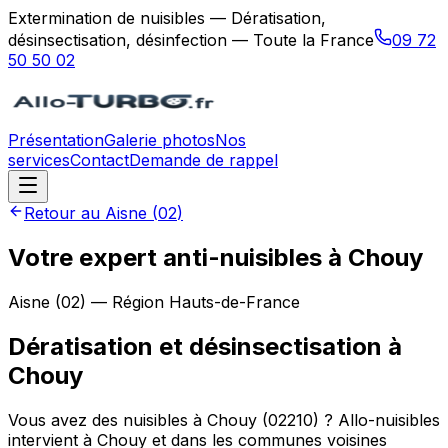
Extermination de nuisibles — Dératisation,
désinsectisation, désinfection — Toute la France
09 72
50 50 02
Présentation
Galerie photos
Nos
services
Contact
Demande de rappel
Retour au
Aisne
(
02
)
Votre expert anti-nuisibles à Chouy
Aisne
(
02
) — Région
Hauts-de-France
Dératisation et désinsectisation
à
Chouy
Vous avez des nuisibles à Chouy (02210) ? Allo-nuisibles
intervient à Chouy et dans les communes voisines