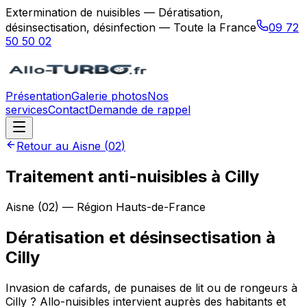
Extermination de nuisibles — Dératisation,
désinsectisation, désinfection — Toute la France
09 72
50 50 02
Présentation
Galerie photos
Nos
services
Contact
Demande de rappel
Retour au
Aisne
(
02
)
Traitement anti-nuisibles à Cilly
Aisne
(
02
) — Région
Hauts-de-France
Dératisation et désinsectisation
à
Cilly
Invasion de cafards, de punaises de lit ou de rongeurs à
Cilly ? Allo-nuisibles intervient auprès des habitants et