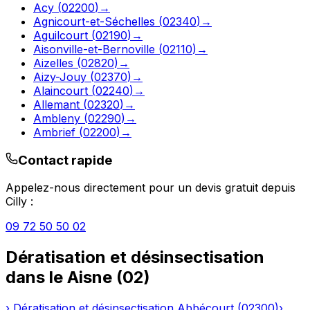
Acy
(
02200
)
→
Agnicourt-et-Séchelles
(
02340
)
→
Aguilcourt
(
02190
)
→
Aisonville-et-Bernoville
(
02110
)
→
Aizelles
(
02820
)
→
Aizy-Jouy
(
02370
)
→
Alaincourt
(
02240
)
→
Allemant
(
02320
)
→
Ambleny
(
02290
)
→
Ambrief
(
02200
)
→
Contact rapide
Appelez-nous directement pour un devis gratuit depuis
Cilly
:
09 72 50 50 02
Dératisation et désinsectisation
dans le
Aisne
(
02
)
›
Dératisation et désinsectisation
Abbécourt
(
02300
)
›