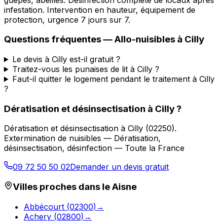
infestation. Intervention en hauteur, équipement de
protection, urgence 7 jours sur 7.
Questions fréquentes —
Allo-nuisibles
à
Cilly
Le devis à Cilly est-il gratuit ?
Traitez-vous les punaises de lit à Cilly ?
Faut-il quitter le logement pendant le traitement à Cilly
?
Dératisation et désinsectisation
à
Cilly
?
Dératisation et désinsectisation
à
Cilly
(
02250
).
Extermination de nuisibles — Dératisation,
désinsectisation, désinfection — Toute la France
09 72 50 50 02
Demander un devis gratuit
Villes proches dans le
Aisne
Abbécourt
(
02300
)
→
Achery
(
02800
)
→