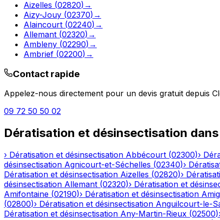
Aizelles
(
02820
)
→
Aizy-Jouy
(
02370
)
→
Alaincourt
(
02240
)
→
Allemant
(
02320
)
→
Ambleny
(
02290
)
→
Ambrief
(
02200
)
→
Contact rapide
Appelez-nous directement pour un devis gratuit depuis
C
09 72 50 50 02
Dératisation et désinsectisation
dans
›
Dératisation et désinsectisation
Abbécourt
(
02300
)
›
Déra
désinsectisation
Agnicourt-et-Séchelles
(
02340
)
›
Dératisa
Dératisation et désinsectisation
Aizelles
(
02820
)
›
Dératisat
désinsectisation
Allemant
(
02320
)
›
Dératisation et désinsec
Amifontaine
(
02190
)
›
Dératisation et désinsectisation
Amig
(
02800
)
›
Dératisation et désinsectisation
Anguilcourt-le-S
Dératisation et désinsectisation
Any-Martin-Rieux
(
02500
)