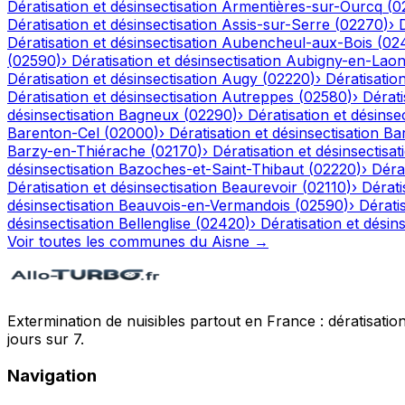
Dératisation et désinsectisation
Armentières-sur-Ourcq
(
0
Dératisation et désinsectisation
Assis-sur-Serre
(
02270
)
›
Dératisation et désinsectisation
Aubencheul-aux-Bois
(
02
(
02590
)
›
Dératisation et désinsectisation
Aubigny-en-Laon
Dératisation et désinsectisation
Augy
(
02220
)
›
Dératisation
Dératisation et désinsectisation
Autreppes
(
02580
)
›
Dérati
désinsectisation
Bagneux
(
02290
)
›
Dératisation et désinsec
Barenton-Cel
(
02000
)
›
Dératisation et désinsectisation
Ba
Barzy-en-Thiérache
(
02170
)
›
Dératisation et désinsectisat
désinsectisation
Bazoches-et-Saint-Thibaut
(
02220
)
›
Dérat
Dératisation et désinsectisation
Beaurevoir
(
02110
)
›
Dérati
désinsectisation
Beauvois-en-Vermandois
(
02590
)
›
Dératis
désinsectisation
Bellenglise
(
02420
)
›
Dératisation et désins
Voir toutes les communes du
Aisne
→
Extermination de nuisibles partout en France : dératisation,
jours sur 7.
Navigation