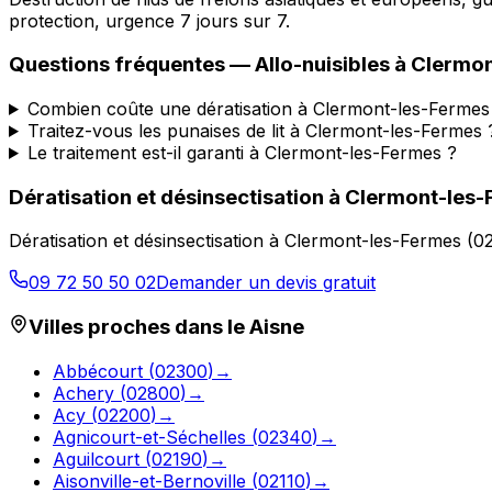
protection, urgence 7 jours sur 7.
Questions fréquentes —
Allo-nuisibles
à
Clermon
Combien coûte une dératisation à Clermont-les-Fermes
Traitez-vous les punaises de lit à Clermont-les-Fermes 
Le traitement est-il garanti à Clermont-les-Fermes ?
Dératisation et désinsectisation
à
Clermont-les-
Dératisation et désinsectisation
à
Clermont-les-Fermes
(
0
09 72 50 50 02
Demander un devis gratuit
Villes proches dans le
Aisne
Abbécourt
(
02300
)
→
Achery
(
02800
)
→
Acy
(
02200
)
→
Agnicourt-et-Séchelles
(
02340
)
→
Aguilcourt
(
02190
)
→
Aisonville-et-Bernoville
(
02110
)
→