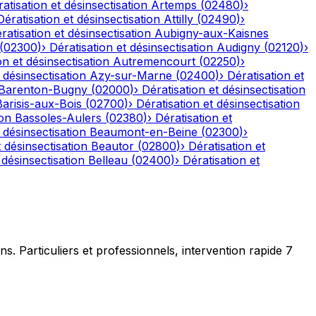
atisation et désinsectisation
Artemps
(
02480
)
›
Dératisation et désinsectisation
Attilly
(
02490
)
›
ratisation et désinsectisation
Aubigny-aux-Kaisnes
(
02300
)
›
Dératisation et désinsectisation
Audigny
(
02120
)
›
on et désinsectisation
Autremencourt
(
02250
)
›
 désinsectisation
Azy-sur-Marne
(
02400
)
›
Dératisation et
Barenton-Bugny
(
02000
)
›
Dératisation et désinsectisation
Barisis-aux-Bois
(
02700
)
›
Dératisation et désinsectisation
ion
Bassoles-Aulers
(
02380
)
›
Dératisation et
 désinsectisation
Beaumont-en-Beine
(
02300
)
›
t désinsectisation
Beautor
(
02800
)
›
Dératisation et
 désinsectisation
Belleau
(
02400
)
›
Dératisation et
ns. Particuliers et professionnels, intervention rapide 7