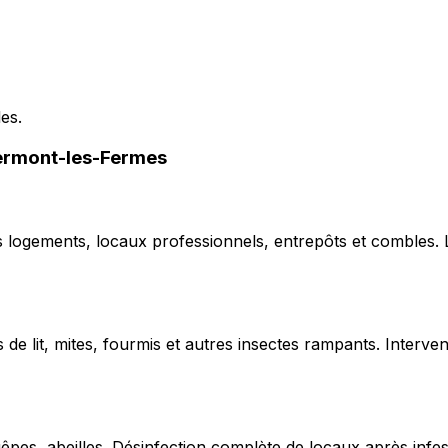
les.
Clermont-les-Fermes
ns logements, locaux professionnels, entrepôts et combles.
de lit, mites, fourmis et autres insectes rampants. Interven
uêpes, abeilles. Désinfection complète de locaux après infe