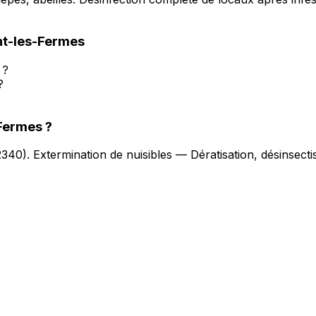
t-les-Fermes
 ?
?
Fermes
?
2340
).
Extermination de nuisibles — Dératisation, désinsect