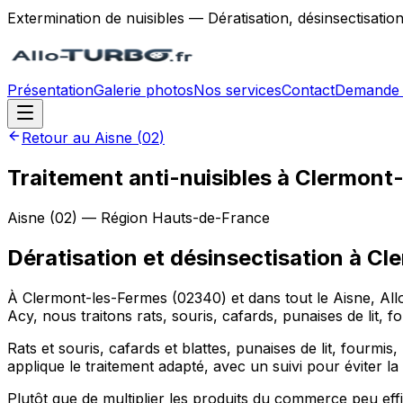
Extermination de nuisibles — Dératisation, désinsectisatio
Présentation
Galerie photos
Nos services
Contact
Demande 
Retour au
Aisne
(
02
)
Traitement anti-nuisibles à Clermont
Aisne
(
02
) — Région
Hauts-de-France
Dératisation et désinsectisation
à
Cle
À Clermont-les-Fermes (02340) et dans tout le Aisne, All
Acy, nous traitons rats, souris, cafards, punaises de lit,
Rats et souris, cafards et blattes, punaises de lit, fourmis
applique le traitement adapté, avec un suivi pour éviter la 
Plutôt que de multiplier les produits du commerce peu ef