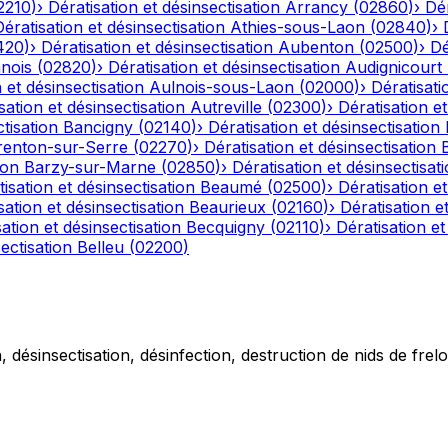
2210
)
›
Dératisation et désinsectisation
Arrancy
(
02860
)
›
Dér
Dératisation et désinsectisation
Athies-sous-Laon
(
02840
)
›
420
)
›
Dératisation et désinsectisation
Aubenton
(
02500
)
›
Dé
nois
(
02820
)
›
Dératisation et désinsectisation
Audignicourt
 et désinsectisation
Aulnois-sous-Laon
(
02000
)
›
Dératisati
sation et désinsectisation
Autreville
(
02300
)
›
Dératisation et
tisation
Bancigny
(
02140
)
›
Dératisation et désinsectisation
renton-sur-Serre
(
02270
)
›
Dératisation et désinsectisation
ion
Barzy-sur-Marne
(
02850
)
›
Dératisation et désinsectisat
isation et désinsectisation
Beaumé
(
02500
)
›
Dératisation et
sation et désinsectisation
Beaurieux
(
02160
)
›
Dératisation e
ation et désinsectisation
Becquigny
(
02110
)
›
Dératisation et
ectisation
Belleu
(
02200
)
 désinsectisation, désinfection, destruction de nids de frelo