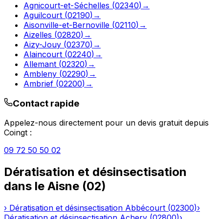
Agnicourt-et-Séchelles
(
02340
)
→
Aguilcourt
(
02190
)
→
Aisonville-et-Bernoville
(
02110
)
→
Aizelles
(
02820
)
→
Aizy-Jouy
(
02370
)
→
Alaincourt
(
02240
)
→
Allemant
(
02320
)
→
Ambleny
(
02290
)
→
Ambrief
(
02200
)
→
Contact rapide
Appelez-nous directement pour un devis gratuit depuis
Coingt
:
09 72 50 50 02
Dératisation et désinsectisation
dans le
Aisne
(
02
)
›
Dératisation et désinsectisation
Abbécourt
(
02300
)
›
Dératisation et désinsectisation
Achery
(
02800
)
›