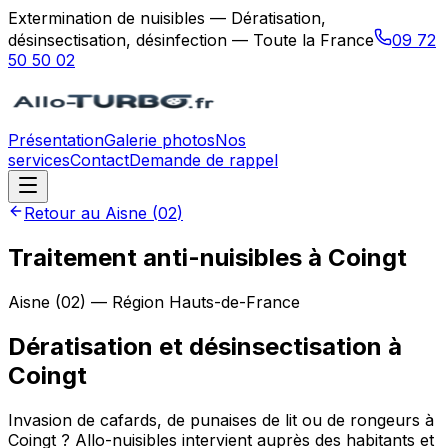
Extermination de nuisibles — Dératisation,
désinsectisation, désinfection — Toute la France
09 72
50 50 02
Présentation
Galerie photos
Nos
services
Contact
Demande de rappel
Retour au
Aisne
(
02
)
Traitement anti-nuisibles à Coingt
Aisne
(
02
) — Région
Hauts-de-France
Dératisation et désinsectisation
à
Coingt
Invasion de cafards, de punaises de lit ou de rongeurs à
Coingt ? Allo-nuisibles intervient auprès des habitants et