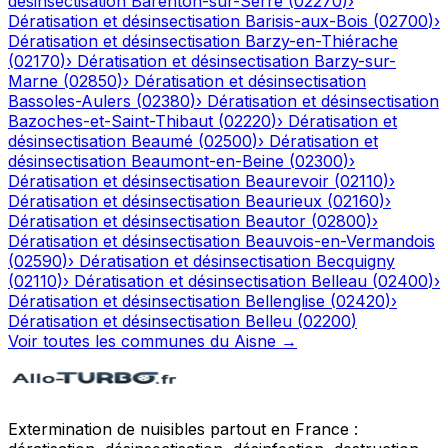
désinsectisation
Barenton-sur-Serre
(
02270
)
›
Dératisation et désinsectisation
Barisis-aux-Bois
(
02700
)
›
Dératisation et désinsectisation
Barzy-en-Thiérache
(
02170
)
›
Dératisation et désinsectisation
Barzy-sur-
Marne
(
02850
)
›
Dératisation et désinsectisation
Bassoles-Aulers
(
02380
)
›
Dératisation et désinsectisation
Bazoches-et-Saint-Thibaut
(
02220
)
›
Dératisation et
désinsectisation
Beaumé
(
02500
)
›
Dératisation et
désinsectisation
Beaumont-en-Beine
(
02300
)
›
Dératisation et désinsectisation
Beaurevoir
(
02110
)
›
Dératisation et désinsectisation
Beaurieux
(
02160
)
›
Dératisation et désinsectisation
Beautor
(
02800
)
›
Dératisation et désinsectisation
Beauvois-en-Vermandois
(
02590
)
›
Dératisation et désinsectisation
Becquigny
(
02110
)
›
Dératisation et désinsectisation
Belleau
(
02400
)
›
Dératisation et désinsectisation
Bellenglise
(
02420
)
›
Dératisation et désinsectisation
Belleu
(
02200
)
Voir toutes les communes du
Aisne
→
Extermination de nuisibles partout en France :