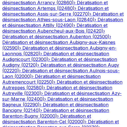
désinsectisation
Arrancy
(
02860
)
›
Dératisation et
désinsectisation
Artemps
(
02480
)
›
Dératisation et
désinsectisation
Assis-sur-Serre
(
02270
)
›
Dératisation et
désinsectisation
Athies-sous-Laon
(
02840
)
›
Dératisation
et désinsectisation
Attilly
(
02490
)
›
Dératisation et
désinsectisation
Aubencheul-aux-Bois
(
02420
)
›
Dératisation et désinsectisation
Aubenton
(
02500
)
›
Dératisation et désinsectisation
Aubigny-aux-Kaisnes
(
02590
)
›
Dératisation et désinsectisation
Aubigny-en-
Laonnois
(
02820
)
›
Dératisation et désinsectisation
Audignicourt
(
02300
)
›
Dératisation et désinsectisation
Audigny
(
02120
)
›
Dératisation et désinsectisation
Augy
(
02220
)
›
Dératisation et désinsectisation
Aulnois-sous-
Laon
(
02000
)
›
Dératisation et désinsectisation
Autremencourt
(
02250
)
›
Dératisation et désinsectisation
Autreppes
(
02580
)
›
Dératisation et désinsectisation
Autreville
(
02300
)
›
Dératisation et désinsectisation
Azy-
sur-Marne
(
02400
)
›
Dératisation et désinsectisation
Bagneux
(
02290
)
›
Dératisation et désinsectisation
Bancigny
(
02140
)
›
Dératisation et désinsectisation
Barenton-Bugny
(
02000
)
›
Dératisation et
désinsectisation
Barenton-Cel
(
02000
)
›
Dératisation et