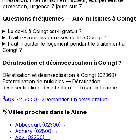
protection, urgence 7 jours sur 7.
Questions fréquentes —
Allo-nuisibles
à
Coingt
Le devis à Coingt est-il gratuit ?
Traitez-vous les punaises de lit à Coingt ?
Faut-il quitter le logement pendant le traitement à
Coingt ?
Dératisation et désinsectisation
à
Coingt
?
Dératisation et désinsectisation
à
Coingt
(
02360
).
Extermination de nuisibles — Dératisation,
désinsectisation, désinfection — Toute la France
09 72 50 50 02
Demander un devis gratuit
Villes proches dans le
Aisne
Abbécourt
(
02300
)
→
Achery
(
02800
)
→
Acy
(
02200
)
→