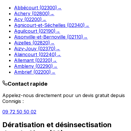
Abbécourt
(
02300
)
→
Achery
(
02800
)
→
Acy
(
02200
)
→
Agnicourt-et-Séchelles
(
02340
)
→
Aguilcourt
(
02190
)
→
Aisonville-et-Bernoville
(
02110
)
→
Aizelles
(
02820
)
→
Aizy-Jouy
(
02370
)
→
Alaincourt
(
02240
)
→
Allemant
(
02320
)
→
Ambleny
(
02290
)
→
Ambrief
(
02200
)
→
Contact rapide
Appelez-nous directement pour un devis gratuit depuis
Connigis
:
09 72 50 50 02
Dératisation et désinsectisation