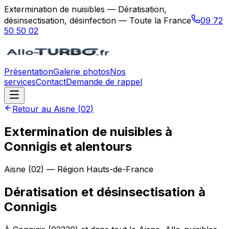
Extermination de nuisibles — Dératisation,
désinsectisation, désinfection — Toute la France
09 72
50 50 02
Présentation
Galerie photos
Nos
services
Contact
Demande de rappel
Retour au
Aisne
(
02
)
Extermination de nuisibles à
Connigis et alentours
Aisne
(
02
) — Région
Hauts-de-France
Dératisation et désinsectisation
à
Connigis