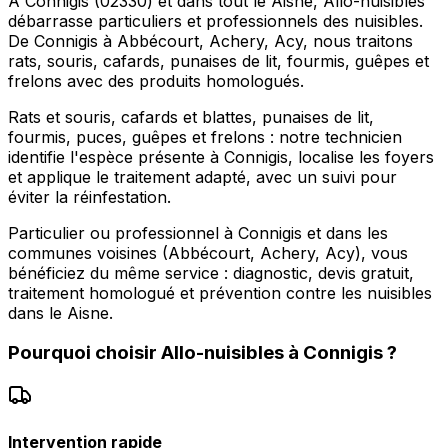
À Connigis (02330) et dans tout le Aisne, Allo-nuisibles
débarrasse particuliers et professionnels des nuisibles.
De Connigis à Abbécourt, Achery, Acy, nous traitons
rats, souris, cafards, punaises de lit, fourmis, guêpes et
frelons avec des produits homologués.
Rats et souris, cafards et blattes, punaises de lit,
fourmis, puces, guêpes et frelons : notre technicien
identifie l'espèce présente à Connigis, localise les foyers
et applique le traitement adapté, avec un suivi pour
éviter la réinfestation.
Particulier ou professionnel à Connigis et dans les
communes voisines (Abbécourt, Achery, Acy), vous
bénéficiez du même service : diagnostic, devis gratuit,
traitement homologué et prévention contre les nuisibles
dans le Aisne.
Pourquoi choisir
Allo-nuisibles
à
Connigis
?
Intervention rapide