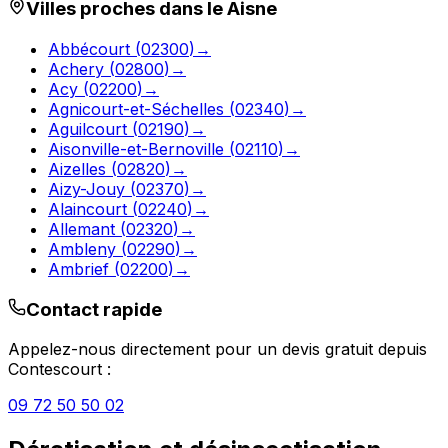
Villes proches dans le
Aisne
Abbécourt
(
02300
)
→
Achery
(
02800
)
→
Acy
(
02200
)
→
Agnicourt-et-Séchelles
(
02340
)
→
Aguilcourt
(
02190
)
→
Aisonville-et-Bernoville
(
02110
)
→
Aizelles
(
02820
)
→
Aizy-Jouy
(
02370
)
→
Alaincourt
(
02240
)
→
Allemant
(
02320
)
→
Ambleny
(
02290
)
→
Ambrief
(
02200
)
→
Contact rapide
Appelez-nous directement pour un devis gratuit depuis
Contescourt
:
09 72 50 50 02