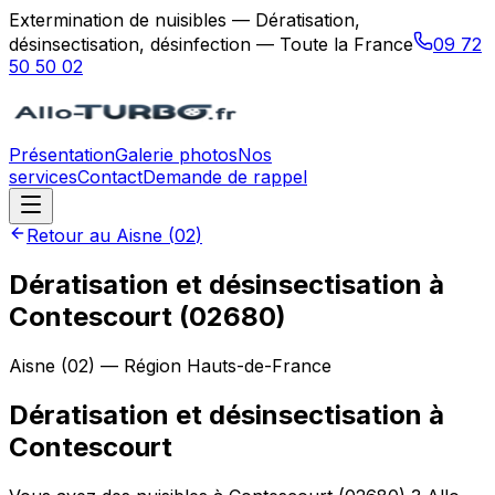
Extermination de nuisibles — Dératisation,
désinsectisation, désinfection — Toute la France
09 72
50 50 02
Présentation
Galerie photos
Nos
services
Contact
Demande de rappel
Retour au
Aisne
(
02
)
Dératisation et désinsectisation à
Contescourt (02680)
Aisne
(
02
) — Région
Hauts-de-France
Dératisation et désinsectisation
à
Contescourt