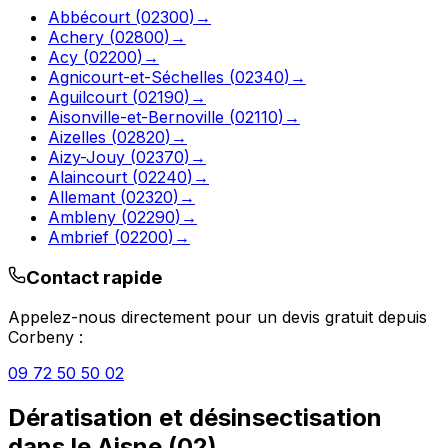
Abbécourt
(
02300
)
→
Achery
(
02800
)
→
Acy
(
02200
)
→
Agnicourt-et-Séchelles
(
02340
)
→
Aguilcourt
(
02190
)
→
Aisonville-et-Bernoville
(
02110
)
→
Aizelles
(
02820
)
→
Aizy-Jouy
(
02370
)
→
Alaincourt
(
02240
)
→
Allemant
(
02320
)
→
Ambleny
(
02290
)
→
Ambrief
(
02200
)
→
Contact rapide
Appelez-nous directement pour un devis gratuit depuis
Corbeny
:
09 72 50 50 02
Dératisation et désinsectisation
dans le
Aisne
(
02
)