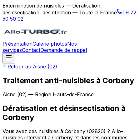
Extermination de nuisibles — Dératisation,
désinsectisation, désinfection — Toute la France
09 72
50 50 02
Présentation
Galerie photos
Nos
services
Contact
Demande de rappel
Retour au
Aisne
(
02
)
Traitement anti-nuisibles à Corbeny
Aisne
(
02
) — Région
Hauts-de-France
Dératisation et désinsectisation
à
Corbeny
Vous avez des nuisibles à Corbeny (02820) ? Allo-
nuisibles intervient à Corbeny et dans les communes