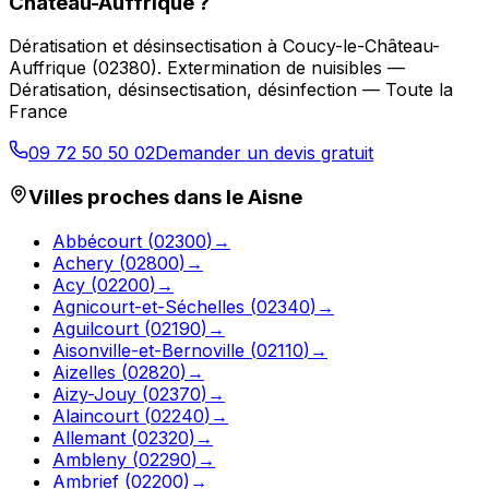
Château-Auffrique
?
Dératisation et désinsectisation
à
Coucy-le-Château-
Auffrique
(
02380
).
Extermination de nuisibles —
Dératisation, désinsectisation, désinfection — Toute la
France
09 72 50 50 02
Demander un devis gratuit
Villes proches dans le
Aisne
Abbécourt
(
02300
)
→
Achery
(
02800
)
→
Acy
(
02200
)
→
Agnicourt-et-Séchelles
(
02340
)
→
Aguilcourt
(
02190
)
→
Aisonville-et-Bernoville
(
02110
)
→
Aizelles
(
02820
)
→
Aizy-Jouy
(
02370
)
→
Alaincourt
(
02240
)
→
Allemant
(
02320
)
→
Ambleny
(
02290
)
→
Ambrief
(
02200
)
→