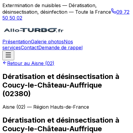
Extermination de nuisibles — Dératisation,
désinsectisation, désinfection — Toute la France
09 72
50 50 02
Présentation
Galerie photos
Nos
services
Contact
Demande de rappel
Retour au
Aisne
(
02
)
Dératisation et désinsectisation à
Coucy-le-Château-Auffrique
(02380)
Aisne
(
02
) — Région
Hauts-de-France
Dératisation et désinsectisation
à
Coucy-le-Château-Auffrique