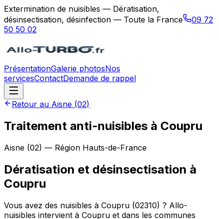
Extermination de nuisibles — Dératisation,
désinsectisation, désinfection — Toute la France
09 72
50 50 02
Présentation
Galerie photos
Nos
services
Contact
Demande de rappel
Retour au
Aisne
(
02
)
Traitement anti-nuisibles à Coupru
Aisne
(
02
) — Région
Hauts-de-France
Dératisation et désinsectisation
à
Coupru
Vous avez des nuisibles à Coupru (02310) ? Allo-
nuisibles intervient à Coupru et dans les communes