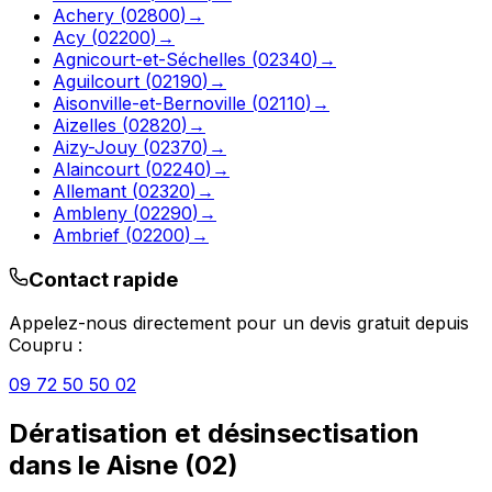
Achery
(
02800
)
→
Acy
(
02200
)
→
Agnicourt-et-Séchelles
(
02340
)
→
Aguilcourt
(
02190
)
→
Aisonville-et-Bernoville
(
02110
)
→
Aizelles
(
02820
)
→
Aizy-Jouy
(
02370
)
→
Alaincourt
(
02240
)
→
Allemant
(
02320
)
→
Ambleny
(
02290
)
→
Ambrief
(
02200
)
→
Contact rapide
Appelez-nous directement pour un devis gratuit depuis
Coupru
:
09 72 50 50 02
Dératisation et désinsectisation
dans le
Aisne
(
02
)