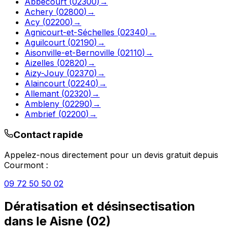
Abbécourt
(
02300
)
→
Achery
(
02800
)
→
Acy
(
02200
)
→
Agnicourt-et-Séchelles
(
02340
)
→
Aguilcourt
(
02190
)
→
Aisonville-et-Bernoville
(
02110
)
→
Aizelles
(
02820
)
→
Aizy-Jouy
(
02370
)
→
Alaincourt
(
02240
)
→
Allemant
(
02320
)
→
Ambleny
(
02290
)
→
Ambrief
(
02200
)
→
Contact rapide
Appelez-nous directement pour un devis gratuit depuis
Courmont
:
09 72 50 50 02
Dératisation et désinsectisation
dans le
Aisne
(
02
)