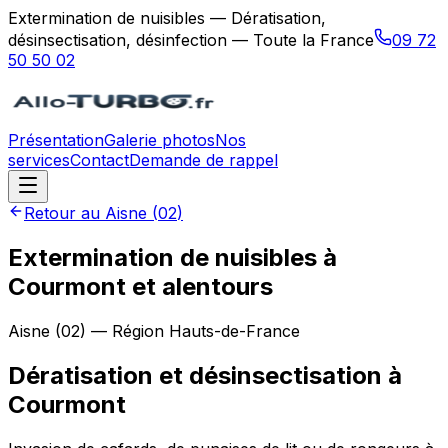
Extermination de nuisibles — Dératisation,
désinsectisation, désinfection — Toute la France
09 72
50 50 02
Présentation
Galerie photos
Nos
services
Contact
Demande de rappel
Retour au
Aisne
(
02
)
Extermination de nuisibles à
Courmont et alentours
Aisne
(
02
) — Région
Hauts-de-France
Dératisation et désinsectisation
à
Courmont