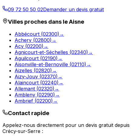
09 72 50 50 02
Demander un devis gratuit
Villes proches dans le
Aisne
Abbécourt
(
02300
)
→
Achery
(
02800
)
→
Acy
(
02200
)
→
Agnicourt-et-Séchelles
(
02340
)
→
Aguilcourt
(
02190
)
→
Aisonville-et-Bernoville
(
02110
)
→
Aizelles
(
02820
)
→
Aizy-Jouy
(
02370
)
→
Alaincourt
(
02240
)
→
Allemant
(
02320
)
→
Ambleny
(
02290
)
→
Ambrief
(
02200
)
→
Contact rapide
Appelez-nous directement pour un devis gratuit depuis
Crécy-sur-Serre
: