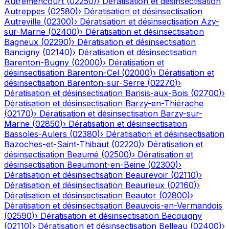
Autremencourt
(
02250
)
›
Dératisation et désinsectisation
Autreppes
(
02580
)
›
Dératisation et désinsectisation
Autreville
(
02300
)
›
Dératisation et désinsectisation
Azy-
sur-Marne
(
02400
)
›
Dératisation et désinsectisation
Bagneux
(
02290
)
›
Dératisation et désinsectisation
Bancigny
(
02140
)
›
Dératisation et désinsectisation
Barenton-Bugny
(
02000
)
›
Dératisation et
désinsectisation
Barenton-Cel
(
02000
)
›
Dératisation et
désinsectisation
Barenton-sur-Serre
(
02270
)
›
Dératisation et désinsectisation
Barisis-aux-Bois
(
02700
)
›
Dératisation et désinsectisation
Barzy-en-Thiérache
(
02170
)
›
Dératisation et désinsectisation
Barzy-sur-
Marne
(
02850
)
›
Dératisation et désinsectisation
Bassoles-Aulers
(
02380
)
›
Dératisation et désinsectisation
Bazoches-et-Saint-Thibaut
(
02220
)
›
Dératisation et
désinsectisation
Beaumé
(
02500
)
›
Dératisation et
désinsectisation
Beaumont-en-Beine
(
02300
)
›
Dératisation et désinsectisation
Beaurevoir
(
02110
)
›
Dératisation et désinsectisation
Beaurieux
(
02160
)
›
Dératisation et désinsectisation
Beautor
(
02800
)
›
Dératisation et désinsectisation
Beauvois-en-Vermandois
(
02590
)
›
Dératisation et désinsectisation
Becquigny
(
02110
)
›
Dératisation et désinsectisation
Belleau
(
02400
)
›