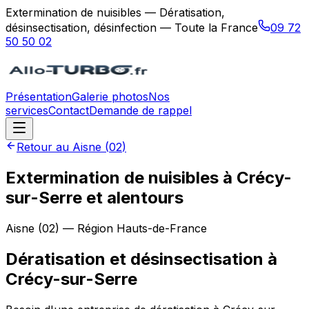
Extermination de nuisibles — Dératisation,
désinsectisation, désinfection — Toute la France
09 72
50 50 02
Présentation
Galerie photos
Nos
services
Contact
Demande de rappel
Retour au
Aisne
(
02
)
Extermination de nuisibles à Crécy-
sur-Serre et alentours
Aisne
(
02
) — Région
Hauts-de-France
Dératisation et désinsectisation
à
Crécy-sur-Serre