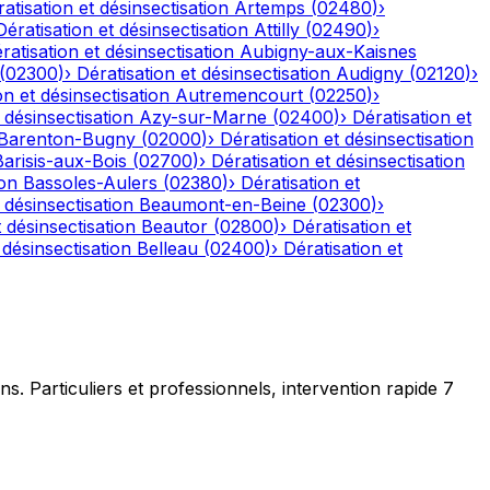
atisation et désinsectisation
Artemps
(
02480
)
›
Dératisation et désinsectisation
Attilly
(
02490
)
›
ratisation et désinsectisation
Aubigny-aux-Kaisnes
(
02300
)
›
Dératisation et désinsectisation
Audigny
(
02120
)
›
on et désinsectisation
Autremencourt
(
02250
)
›
 désinsectisation
Azy-sur-Marne
(
02400
)
›
Dératisation et
Barenton-Bugny
(
02000
)
›
Dératisation et désinsectisation
Barisis-aux-Bois
(
02700
)
›
Dératisation et désinsectisation
ion
Bassoles-Aulers
(
02380
)
›
Dératisation et
 désinsectisation
Beaumont-en-Beine
(
02300
)
›
t désinsectisation
Beautor
(
02800
)
›
Dératisation et
 désinsectisation
Belleau
(
02400
)
›
Dératisation et
ns. Particuliers et professionnels, intervention rapide 7