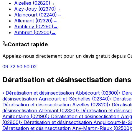
Aizelles
(
02820
)
→
Aizy-Jouy
(
02370
)
→
Alaincourt
(
02240
)
→
Allemant
(
02320
)
→
Ambleny
(
02290
)
→
Ambrief
(
02200
)
→
Contact rapide
Appelez-nous directement pour un devis gratuit depuis
C
09 72 50 50 02
Dératisation et désinsectisation
dans
›
Dératisation et désinsectisation
Abbécourt
(
02300
)
›
Déra
désinsectisation
Agnicourt-et-Séchelles
(
02340
)
›
Dératisa
Dératisation et désinsectisation
Aizelles
(
02820
)
›
Dératisat
désinsectisation
Allemant
(
02320
)
›
Dératisation et désinsec
Amifontaine
(
02190
)
›
Dératisation et désinsectisation
Amig
(
02800
)
›
Dératisation et désinsectisation
Anguilcourt-le-S
Dératisation et désinsectisation
Any-Martin-Rieux
(
02500
)