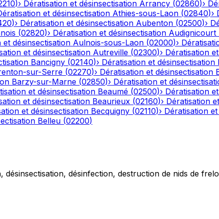
2210
)
›
Dératisation et désinsectisation
Arrancy
(
02860
)
›
Dér
Dératisation et désinsectisation
Athies-sous-Laon
(
02840
)
›
420
)
›
Dératisation et désinsectisation
Aubenton
(
02500
)
›
Dé
nois
(
02820
)
›
Dératisation et désinsectisation
Audignicourt
 et désinsectisation
Aulnois-sous-Laon
(
02000
)
›
Dératisati
sation et désinsectisation
Autreville
(
02300
)
›
Dératisation et
tisation
Bancigny
(
02140
)
›
Dératisation et désinsectisation
renton-sur-Serre
(
02270
)
›
Dératisation et désinsectisation
ion
Barzy-sur-Marne
(
02850
)
›
Dératisation et désinsectisat
isation et désinsectisation
Beaumé
(
02500
)
›
Dératisation et
sation et désinsectisation
Beaurieux
(
02160
)
›
Dératisation e
ation et désinsectisation
Becquigny
(
02110
)
›
Dératisation et
ectisation
Belleu
(
02200
)
 désinsectisation, désinfection, destruction de nids de frelo