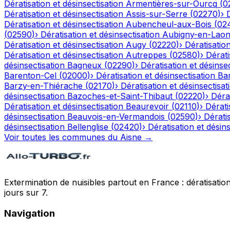
Dératisation et désinsectisation
Armentières-sur-Ourcq
(
0
Dératisation et désinsectisation
Assis-sur-Serre
(
02270
)
›
Dératisation et désinsectisation
Aubencheul-aux-Bois
(
02
(
02590
)
›
Dératisation et désinsectisation
Aubigny-en-Laon
Dératisation et désinsectisation
Augy
(
02220
)
›
Dératisation
Dératisation et désinsectisation
Autreppes
(
02580
)
›
Dérati
désinsectisation
Bagneux
(
02290
)
›
Dératisation et désinsec
Barenton-Cel
(
02000
)
›
Dératisation et désinsectisation
Ba
Barzy-en-Thiérache
(
02170
)
›
Dératisation et désinsectisat
désinsectisation
Bazoches-et-Saint-Thibaut
(
02220
)
›
Dérat
Dératisation et désinsectisation
Beaurevoir
(
02110
)
›
Dérati
désinsectisation
Beauvois-en-Vermandois
(
02590
)
›
Dératis
désinsectisation
Bellenglise
(
02420
)
›
Dératisation et désins
Voir toutes les communes du
Aisne
→
Extermination de nuisibles partout en France : dératisation,
jours sur 7.
Navigation