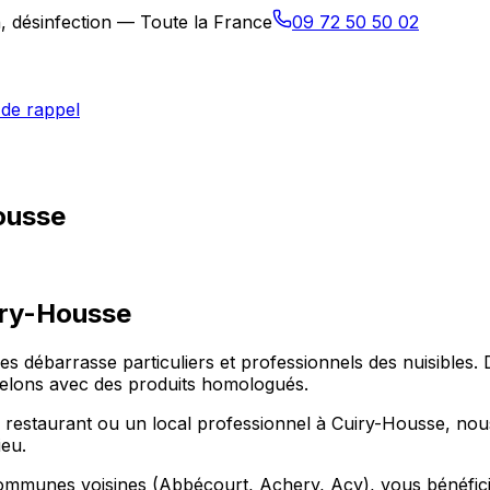
n, désinfection — Toute la France
09 72 50 50 02
de rappel
Housse
ry-Housse
les débarrasse particuliers et professionnels des nuisible
 frelons avec des produits homologués.
estaurant ou un local professionnel à Cuiry-Housse, nous 
ieu.
ommunes voisines (Abbécourt, Achery, Acy), vous bénéficiez