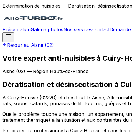
Extermination de nuisibles — Dératisation, désinsectisatio
Présentation
Galerie photos
Nos services
Contact
Demande 
Retour au
Aisne
(
02
)
Votre expert anti-nuisibles à Cuiry-
Aisne
(
02
) — Région
Hauts-de-France
Dératisation et désinsectisation
à
Cui
À Cuiry-Housse (02220) et dans tout le Aisne, Allo-nuisib
rats, souris, cafards, punaises de lit, fourmis, guêpes et
Que le problème touche une maison, un appartement, un r
traitement thermique) à la situation et aux contraintes du l
Particulier ou professionnel à Cuiry-Housse et dans les c