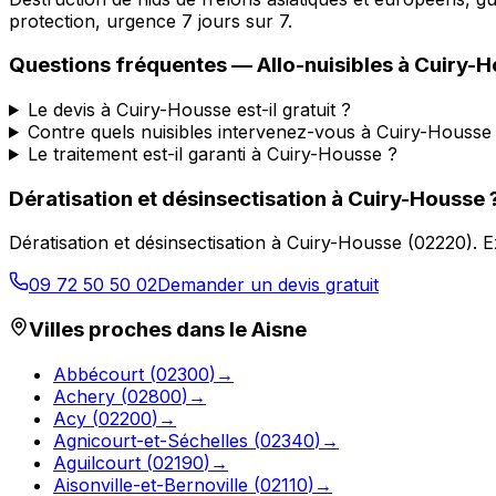
protection, urgence 7 jours sur 7.
Questions fréquentes —
Allo-nuisibles
à
Cuiry-H
Le devis à Cuiry-Housse est-il gratuit ?
Contre quels nuisibles intervenez-vous à Cuiry-Housse
Le traitement est-il garanti à Cuiry-Housse ?
Dératisation et désinsectisation
à
Cuiry-Housse
Dératisation et désinsectisation
à
Cuiry-Housse
(
02220
).
E
09 72 50 50 02
Demander un devis gratuit
Villes proches dans le
Aisne
Abbécourt
(
02300
)
→
Achery
(
02800
)
→
Acy
(
02200
)
→
Agnicourt-et-Séchelles
(
02340
)
→
Aguilcourt
(
02190
)
→
Aisonville-et-Bernoville
(
02110
)
→