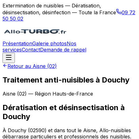
Extermination de nuisibles — Dératisation,
désinsectisation, désinfection — Toute la France
09 72
50 50 02
Présentation
Galerie photos
Nos
services
Contact
Demande de rappel
Retour au
Aisne
(
02
)
Traitement anti-nuisibles à Douchy
Aisne
(
02
) — Région
Hauts-de-France
Dératisation et désinsectisation
à
Douchy
À Douchy (02590) et dans tout le Aisne, Allo-nuisibles
débarrasse particuliers et professionnels des nuisibles.