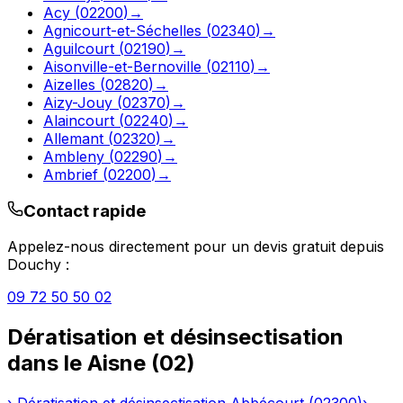
Acy
(
02200
)
→
Agnicourt-et-Séchelles
(
02340
)
→
Aguilcourt
(
02190
)
→
Aisonville-et-Bernoville
(
02110
)
→
Aizelles
(
02820
)
→
Aizy-Jouy
(
02370
)
→
Alaincourt
(
02240
)
→
Allemant
(
02320
)
→
Ambleny
(
02290
)
→
Ambrief
(
02200
)
→
Contact rapide
Appelez-nous directement pour un devis gratuit depuis
Douchy
:
09 72 50 50 02
Dératisation et désinsectisation
dans le
Aisne
(
02
)