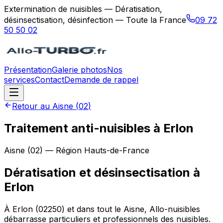
Extermination de nuisibles — Dératisation,
désinsectisation, désinfection — Toute la France
09 72
50 50 02
Présentation
Galerie photos
Nos
services
Contact
Demande de rappel
Retour au
Aisne
(
02
)
Traitement anti-nuisibles à Erlon
Aisne
(
02
) — Région
Hauts-de-France
Dératisation et désinsectisation
à
Erlon
À Erlon (02250) et dans tout le Aisne, Allo-nuisibles
débarrasse particuliers et professionnels des nuisibles.