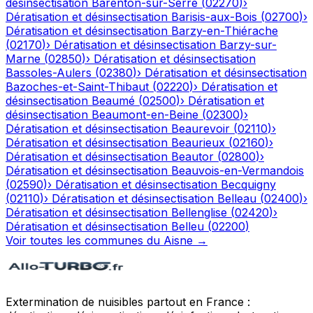
désinsectisation
Barenton-sur-Serre
(
02270
)
›
Dératisation et désinsectisation
Barisis-aux-Bois
(
02700
)
›
Dératisation et désinsectisation
Barzy-en-Thiérache
(
02170
)
›
Dératisation et désinsectisation
Barzy-sur-
Marne
(
02850
)
›
Dératisation et désinsectisation
Bassoles-Aulers
(
02380
)
›
Dératisation et désinsectisation
Bazoches-et-Saint-Thibaut
(
02220
)
›
Dératisation et
désinsectisation
Beaumé
(
02500
)
›
Dératisation et
désinsectisation
Beaumont-en-Beine
(
02300
)
›
Dératisation et désinsectisation
Beaurevoir
(
02110
)
›
Dératisation et désinsectisation
Beaurieux
(
02160
)
›
Dératisation et désinsectisation
Beautor
(
02800
)
›
Dératisation et désinsectisation
Beauvois-en-Vermandois
(
02590
)
›
Dératisation et désinsectisation
Becquigny
(
02110
)
›
Dératisation et désinsectisation
Belleau
(
02400
)
›
Dératisation et désinsectisation
Bellenglise
(
02420
)
›
Dératisation et désinsectisation
Belleu
(
02200
)
Voir toutes les communes du
Aisne
→
Extermination de nuisibles partout en France :