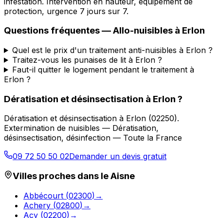
infestation. Intervention en hauteur, équipement de
protection, urgence 7 jours sur 7.
Questions fréquentes —
Allo-nuisibles
à
Erlon
Quel est le prix d'un traitement anti-nuisibles à Erlon ?
Traitez-vous les punaises de lit à Erlon ?
Faut-il quitter le logement pendant le traitement à
Erlon ?
Dératisation et désinsectisation
à
Erlon
?
Dératisation et désinsectisation
à
Erlon
(
02250
).
Extermination de nuisibles — Dératisation,
désinsectisation, désinfection — Toute la France
09 72 50 50 02
Demander un devis gratuit
Villes proches dans le
Aisne
Abbécourt
(
02300
)
→
Achery
(
02800
)
→
Acy
(
02200
)
→