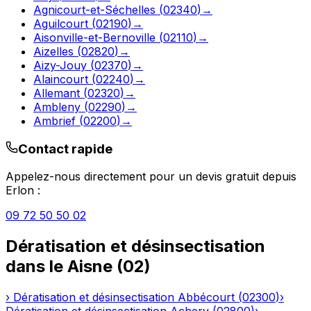
Agnicourt-et-Séchelles
(
02340
)
→
Aguilcourt
(
02190
)
→
Aisonville-et-Bernoville
(
02110
)
→
Aizelles
(
02820
)
→
Aizy-Jouy
(
02370
)
→
Alaincourt
(
02240
)
→
Allemant
(
02320
)
→
Ambleny
(
02290
)
→
Ambrief
(
02200
)
→
Contact rapide
Appelez-nous directement pour un devis gratuit depuis
Erlon
:
09 72 50 50 02
Dératisation et désinsectisation
dans le
Aisne
(
02
)
›
Dératisation et désinsectisation
Abbécourt
(
02300
)
›