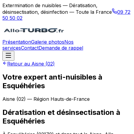
Extermination de nuisibles — Dératisation,
désinsectisation, désinfection — Toute la France
09 72
50 50 02
Présentation
Galerie photos
Nos
services
Contact
Demande de rappel
Retour au
Aisne
(
02
)
Votre expert anti-nuisibles à
Esquéhéries
Aisne
(
02
) — Région
Hauts-de-France
Dératisation et désinsectisation
à
Esquéhéries