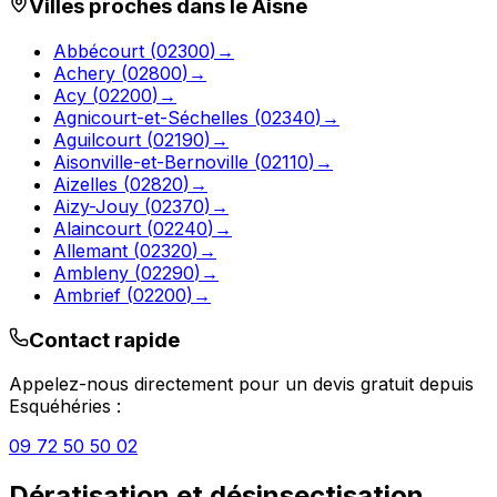
Villes proches dans le
Aisne
Abbécourt
(
02300
)
→
Achery
(
02800
)
→
Acy
(
02200
)
→
Agnicourt-et-Séchelles
(
02340
)
→
Aguilcourt
(
02190
)
→
Aisonville-et-Bernoville
(
02110
)
→
Aizelles
(
02820
)
→
Aizy-Jouy
(
02370
)
→
Alaincourt
(
02240
)
→
Allemant
(
02320
)
→
Ambleny
(
02290
)
→
Ambrief
(
02200
)
→
Contact rapide
Appelez-nous directement pour un devis gratuit depuis
Esquéhéries
:
09 72 50 50 02
Dératisation et désinsectisation