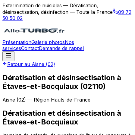
Extermination de nuisibles — Dératisation,
désinsectisation, désinfection — Toute la France
09 72
50 50 02
Présentation
Galerie photos
Nos
services
Contact
Demande de rappel
Retour au
Aisne
(
02
)
Dératisation et désinsectisation à
Étaves-et-Bocquiaux (02110)
Aisne
(
02
) — Région
Hauts-de-France
Dératisation et désinsectisation
à
Étaves-et-Bocquiaux