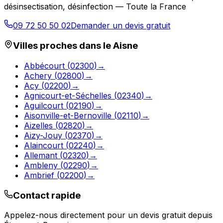
désinsectisation, désinfection — Toute la France
09 72 50 50 02
Demander un devis gratuit
Villes proches dans le
Aisne
Abbécourt
(
02300
)
→
Achery
(
02800
)
→
Acy
(
02200
)
→
Agnicourt-et-Séchelles
(
02340
)
→
Aguilcourt
(
02190
)
→
Aisonville-et-Bernoville
(
02110
)
→
Aizelles
(
02820
)
→
Aizy-Jouy
(
02370
)
→
Alaincourt
(
02240
)
→
Allemant
(
02320
)
→
Ambleny
(
02290
)
→
Ambrief
(
02200
)
→
Contact rapide
Appelez-nous directement pour un devis gratuit depuis