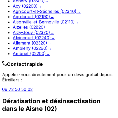
Achery
(
02800
)
→
Acy
(
02200
)
→
Agnicourt-et-Séchelles
(
02340
)
→
Aguilcourt
(
02190
)
→
Aisonville-et-Bernoville
(
02110
)
→
Aizelles
(
02820
)
→
Aizy-Jouy
(
02370
)
→
Alaincourt
(
02240
)
→
Allemant
(
02320
)
→
Ambleny
(
02290
)
→
Ambrief
(
02200
)
→
Contact rapide
Appelez-nous directement pour un devis gratuit depuis
Étreillers
:
09 72 50 50 02
Dératisation et désinsectisation
dans le
Aisne
(
02
)