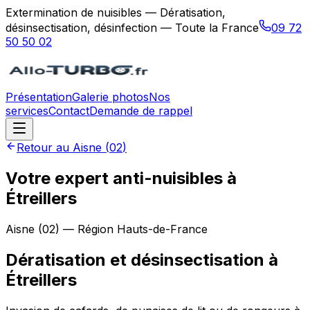
Extermination de nuisibles — Dératisation,
désinsectisation, désinfection — Toute la France
09 72
50 50 02
Présentation
Galerie photos
Nos
services
Contact
Demande de rappel
Retour au
Aisne
(
02
)
Votre expert anti-nuisibles à
Étreillers
Aisne
(
02
) — Région
Hauts-de-France
Dératisation et désinsectisation
à
Étreillers