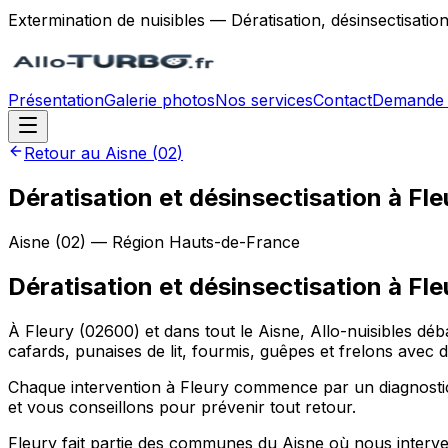
Extermination de nuisibles — Dératisation, désinsectisatio
Présentation
Galerie photos
Nos services
Contact
Demande 
Retour au
Aisne
(
02
)
Dératisation et désinsectisation à Fl
Aisne
(
02
) — Région
Hauts-de-France
Dératisation et désinsectisation
à
Fle
À Fleury (02600) et dans tout le Aisne, Allo-nuisibles déb
cafards, punaises de lit, fourmis, guêpes et frelons avec
Chaque intervention à Fleury commence par un diagnostic 
et vous conseillons pour prévenir tout retour.
Fleury fait partie des communes du Aisne où nous interveno