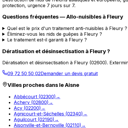
protection, urgence 7 jours sur 7.
Questions fréquentes —
Allo-nuisibles
à
Fleury
Quel est le prix d'un traitement anti-nuisibles à Fleury ?
Éliminez-vous les nids de guêpes à Fleury ?
Le traitement est-il garanti à Fleury ?
Dératisation et désinsectisation
à
Fleury
?
Dératisation et désinsectisation
à
Fleury
(
02600
).
Extermin
09 72 50 50 02
Demander un devis gratuit
Villes proches dans le
Aisne
Abbécourt
(
02300
)
→
Achery
(
02800
)
→
Acy
(
02200
)
→
Agnicourt-et-Séchelles
(
02340
)
→
Aguilcourt
(
02190
)
→
Aisonville-et-Bernoville
(
02110
)
→