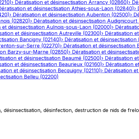
2210
)
›
Dératisation et désinsectisation
Arrancy
(
02860
)
›
Dér
Dératisation et désinsectisation
Athies-sous-Laon
(
02840
)
›
420
)
›
Dératisation et désinsectisation
Aubenton
(
02500
)
›
Dé
nois
(
02820
)
›
Dératisation et désinsectisation
Audignicourt
 et désinsectisation
Aulnois-sous-Laon
(
02000
)
›
Dératisati
sation et désinsectisation
Autreville
(
02300
)
›
Dératisation et
tisation
Bancigny
(
02140
)
›
Dératisation et désinsectisation
renton-sur-Serre
(
02270
)
›
Dératisation et désinsectisation
ion
Barzy-sur-Marne
(
02850
)
›
Dératisation et désinsectisat
isation et désinsectisation
Beaumé
(
02500
)
›
Dératisation et
sation et désinsectisation
Beaurieux
(
02160
)
›
Dératisation e
ation et désinsectisation
Becquigny
(
02110
)
›
Dératisation et
ectisation
Belleu
(
02200
)
 désinsectisation, désinfection, destruction de nids de frelo