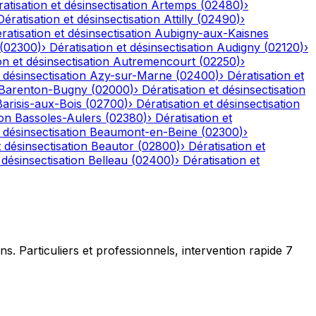
atisation et désinsectisation
Artemps
(
02480
)
›
Dératisation et désinsectisation
Attilly
(
02490
)
›
ratisation et désinsectisation
Aubigny-aux-Kaisnes
(
02300
)
›
Dératisation et désinsectisation
Audigny
(
02120
)
›
on et désinsectisation
Autremencourt
(
02250
)
›
 désinsectisation
Azy-sur-Marne
(
02400
)
›
Dératisation et
Barenton-Bugny
(
02000
)
›
Dératisation et désinsectisation
Barisis-aux-Bois
(
02700
)
›
Dératisation et désinsectisation
ion
Bassoles-Aulers
(
02380
)
›
Dératisation et
 désinsectisation
Beaumont-en-Beine
(
02300
)
›
t désinsectisation
Beautor
(
02800
)
›
Dératisation et
 désinsectisation
Belleau
(
02400
)
›
Dératisation et
ns. Particuliers et professionnels, intervention rapide 7