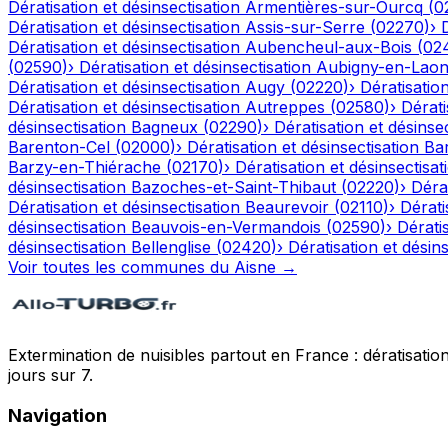
Dératisation et désinsectisation
Armentières-sur-Ourcq
(
0
Dératisation et désinsectisation
Assis-sur-Serre
(
02270
)
›
Dératisation et désinsectisation
Aubencheul-aux-Bois
(
02
(
02590
)
›
Dératisation et désinsectisation
Aubigny-en-Laon
Dératisation et désinsectisation
Augy
(
02220
)
›
Dératisation
Dératisation et désinsectisation
Autreppes
(
02580
)
›
Dérati
désinsectisation
Bagneux
(
02290
)
›
Dératisation et désinsec
Barenton-Cel
(
02000
)
›
Dératisation et désinsectisation
Ba
Barzy-en-Thiérache
(
02170
)
›
Dératisation et désinsectisat
désinsectisation
Bazoches-et-Saint-Thibaut
(
02220
)
›
Dérat
Dératisation et désinsectisation
Beaurevoir
(
02110
)
›
Dérati
désinsectisation
Beauvois-en-Vermandois
(
02590
)
›
Dératis
désinsectisation
Bellenglise
(
02420
)
›
Dératisation et désins
Voir toutes les communes du
Aisne
→
Extermination de nuisibles partout en France : dératisation,
jours sur 7.
Navigation