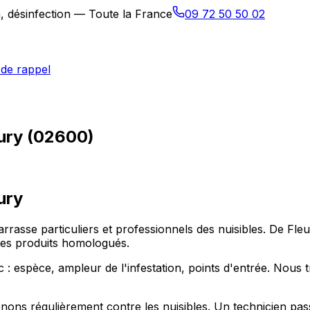
n, désinfection — Toute la France
09 72 50 50 02
de rappel
eury (02600)
ury
arrasse particuliers et professionnels des nuisibles. De Fle
 des produits homologués.
: espèce, ampleur de l'infestation, points d'entrée. Nous 
ns régulièrement contre les nuisibles. Un technicien passe 