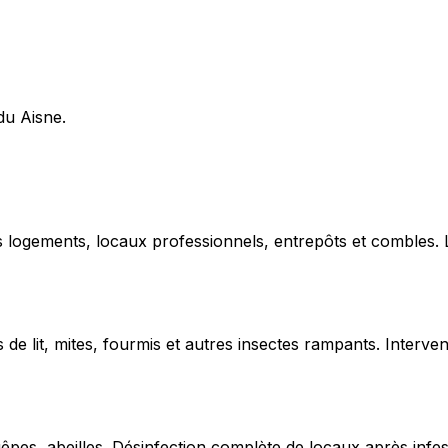
du Aisne.
ns logements, locaux professionnels, entrepôts et combles.
de lit, mites, fourmis et autres insectes rampants. Interven
uêpes, abeilles. Désinfection complète de locaux après infe