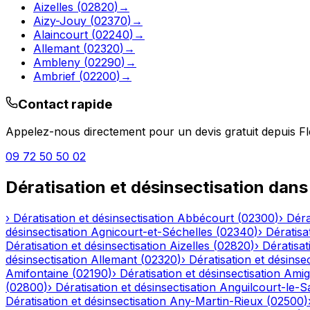
Aizelles
(
02820
)
→
Aizy-Jouy
(
02370
)
→
Alaincourt
(
02240
)
→
Allemant
(
02320
)
→
Ambleny
(
02290
)
→
Ambrief
(
02200
)
→
Contact rapide
Appelez-nous directement pour un devis gratuit depuis
F
09 72 50 50 02
Dératisation et désinsectisation
dans
›
Dératisation et désinsectisation
Abbécourt
(
02300
)
›
Déra
désinsectisation
Agnicourt-et-Séchelles
(
02340
)
›
Dératisa
Dératisation et désinsectisation
Aizelles
(
02820
)
›
Dératisat
désinsectisation
Allemant
(
02320
)
›
Dératisation et désinsec
Amifontaine
(
02190
)
›
Dératisation et désinsectisation
Amig
(
02800
)
›
Dératisation et désinsectisation
Anguilcourt-le-S
Dératisation et désinsectisation
Any-Martin-Rieux
(
02500
)