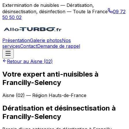
Extermination de nuisibles — Dératisation,
désinsectisation, désinfection — Toute la France
09 72
50 50 02
Présentation
Galerie photos
Nos
services
Contact
Demande de rappel
Retour au
Aisne
(
02
)
Votre expert anti-nuisibles à
Francilly-Selency
Aisne
(
02
) — Région
Hauts-de-France
Dératisation et désinsectisation
à
Francilly-Selency