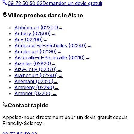
09 72 50 50 02
Demander un devis gratuit
Villes proches dans le
Aisne
Abbécourt
(
02300
)
→
Achery
(
02800
)
→
Acy
(
02200
)
→
Agnicourt-et-Séchelles
(
02340
)
→
Aguilcourt
(
02190
)
→
Aisonville-et-Bernoville
(
02110
)
→
Aizelles
(
02820
)
→
Aizy-Jouy
(
02370
)
→
Alaincourt
(
02240
)
→
Allemant
(
02320
)
→
Ambleny
(
02290
)
→
Ambrief
(
02200
)
→
Contact rapide
Appelez-nous directement pour un devis gratuit depuis
Francilly-Selency
: