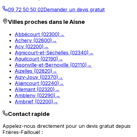
09 72 50 50 02
Demander un devis gratuit
Villes proches dans le
Aisne
Abbécourt
(
02300
)
→
Achery
(
02800
)
→
Acy
(
02200
)
→
Agnicourt-et-Séchelles
(
02340
)
→
Aguilcourt
(
02190
)
→
Aisonville-et-Bernoville
(
02110
)
→
Aizelles
(
02820
)
→
Aizy-Jouy
(
02370
)
→
Alaincourt
(
02240
)
→
Allemant
(
02320
)
→
Ambleny
(
02290
)
→
Ambrief
(
02200
)
→
Contact rapide
Appelez-nous directement pour un devis gratuit depuis
Frières-Faillouël
: