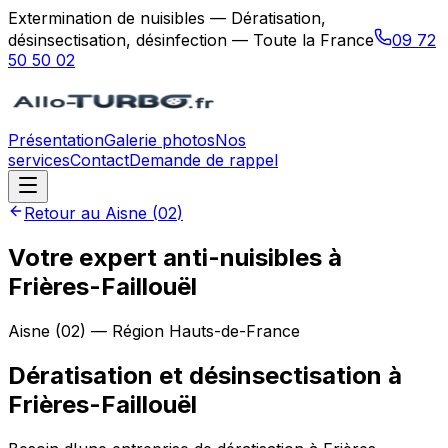
Extermination de nuisibles — Dératisation,
désinsectisation, désinfection — Toute la France
09 72
50 50 02
Présentation
Galerie photos
Nos
services
Contact
Demande de rappel
Retour au
Aisne
(
02
)
Votre expert anti-nuisibles à
Frières-Faillouël
Aisne
(
02
) — Région
Hauts-de-France
Dératisation et désinsectisation
à
Frières-Faillouël