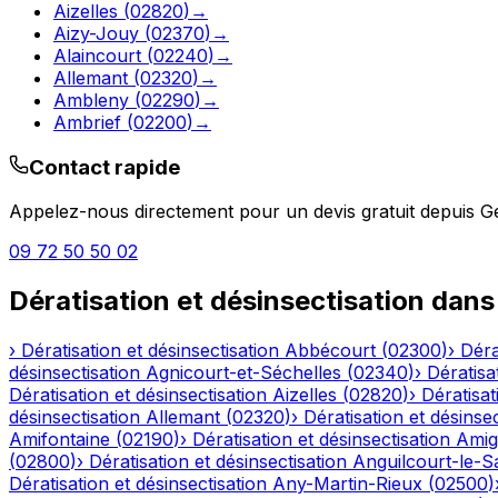
Aizelles
(
02820
)
→
Aizy-Jouy
(
02370
)
→
Alaincourt
(
02240
)
→
Allemant
(
02320
)
→
Ambleny
(
02290
)
→
Ambrief
(
02200
)
→
Contact rapide
Appelez-nous directement pour un devis gratuit depuis
G
09 72 50 50 02
Dératisation et désinsectisation
dans
›
Dératisation et désinsectisation
Abbécourt
(
02300
)
›
Déra
désinsectisation
Agnicourt-et-Séchelles
(
02340
)
›
Dératisa
Dératisation et désinsectisation
Aizelles
(
02820
)
›
Dératisat
désinsectisation
Allemant
(
02320
)
›
Dératisation et désinsec
Amifontaine
(
02190
)
›
Dératisation et désinsectisation
Amig
(
02800
)
›
Dératisation et désinsectisation
Anguilcourt-le-S
Dératisation et désinsectisation
Any-Martin-Rieux
(
02500
)