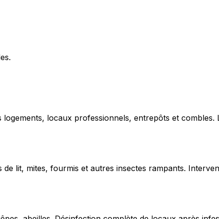
les.
ns logements, locaux professionnels, entrepôts et combles.
de lit, mites, fourmis et autres insectes rampants. Interven
uêpes, abeilles. Désinfection complète de locaux après infe