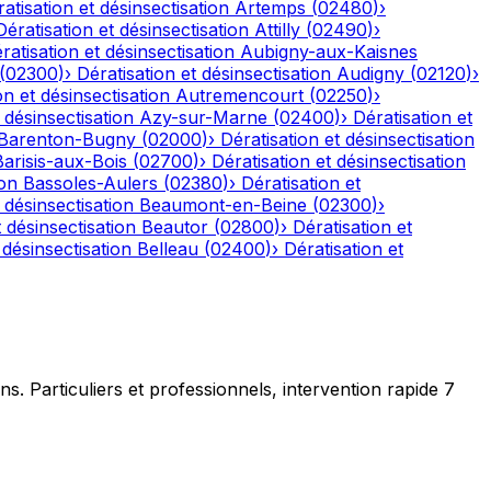
atisation et désinsectisation
Artemps
(
02480
)
›
Dératisation et désinsectisation
Attilly
(
02490
)
›
ratisation et désinsectisation
Aubigny-aux-Kaisnes
(
02300
)
›
Dératisation et désinsectisation
Audigny
(
02120
)
›
on et désinsectisation
Autremencourt
(
02250
)
›
 désinsectisation
Azy-sur-Marne
(
02400
)
›
Dératisation et
Barenton-Bugny
(
02000
)
›
Dératisation et désinsectisation
Barisis-aux-Bois
(
02700
)
›
Dératisation et désinsectisation
ion
Bassoles-Aulers
(
02380
)
›
Dératisation et
 désinsectisation
Beaumont-en-Beine
(
02300
)
›
t désinsectisation
Beautor
(
02800
)
›
Dératisation et
 désinsectisation
Belleau
(
02400
)
›
Dératisation et
ns. Particuliers et professionnels, intervention rapide 7