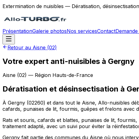
Extermination de nuisibles — Dératisation, désinsectisatio
Présentation
Galerie photos
Nos services
Contact
Demande 
Retour au
Aisne
(
02
)
Votre expert anti-nuisibles à Gergny
Aisne
(
02
) — Région
Hauts-de-France
Dératisation et désinsectisation
à
Ge
À Gergny (02260) et dans tout le Aisne, Allo-nuisibles déb
cafards, punaises de lit, fourmis, guêpes et frelons avec
Rats et souris, cafards et blattes, punaises de lit, fourmis
traitement adapté, avec un suivi pour éviter la réinfestatio
Gergny fait partie des communes du Aisne où nous interven