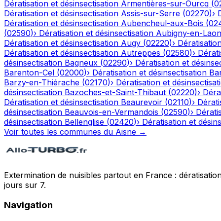
Dératisation et désinsectisation
Armentières-sur-Ourcq
(
0
Dératisation et désinsectisation
Assis-sur-Serre
(
02270
)
›
Dératisation et désinsectisation
Aubencheul-aux-Bois
(
02
(
02590
)
›
Dératisation et désinsectisation
Aubigny-en-Laon
Dératisation et désinsectisation
Augy
(
02220
)
›
Dératisation
Dératisation et désinsectisation
Autreppes
(
02580
)
›
Dérati
désinsectisation
Bagneux
(
02290
)
›
Dératisation et désinsec
Barenton-Cel
(
02000
)
›
Dératisation et désinsectisation
Ba
Barzy-en-Thiérache
(
02170
)
›
Dératisation et désinsectisat
désinsectisation
Bazoches-et-Saint-Thibaut
(
02220
)
›
Dérat
Dératisation et désinsectisation
Beaurevoir
(
02110
)
›
Dérati
désinsectisation
Beauvois-en-Vermandois
(
02590
)
›
Dératis
désinsectisation
Bellenglise
(
02420
)
›
Dératisation et désins
Voir toutes les communes du
Aisne
→
Extermination de nuisibles partout en France : dératisation,
jours sur 7.
Navigation