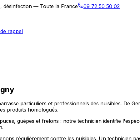
n, désinfection — Toute la France
09 72 50 50 02
de rappel
rgny
arrasse particuliers et professionnels des nuisibles. De Ge
 des produits homologués.
, puces, guêpes et frelons : notre technicien identifie l'espè
n.
ons régulièrement contre les nuisibles. Un technicien passe