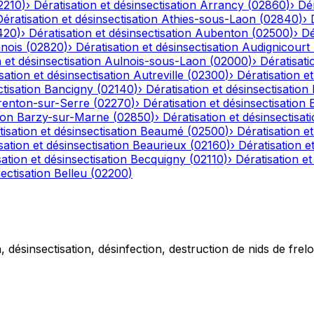
2210
)
›
Dératisation et désinsectisation
Arrancy
(
02860
)
›
Dér
Dératisation et désinsectisation
Athies-sous-Laon
(
02840
)
›
420
)
›
Dératisation et désinsectisation
Aubenton
(
02500
)
›
Dé
nois
(
02820
)
›
Dératisation et désinsectisation
Audignicourt
 et désinsectisation
Aulnois-sous-Laon
(
02000
)
›
Dératisati
sation et désinsectisation
Autreville
(
02300
)
›
Dératisation et
tisation
Bancigny
(
02140
)
›
Dératisation et désinsectisation
renton-sur-Serre
(
02270
)
›
Dératisation et désinsectisation
ion
Barzy-sur-Marne
(
02850
)
›
Dératisation et désinsectisat
isation et désinsectisation
Beaumé
(
02500
)
›
Dératisation et
sation et désinsectisation
Beaurieux
(
02160
)
›
Dératisation e
ation et désinsectisation
Becquigny
(
02110
)
›
Dératisation et
ectisation
Belleu
(
02200
)
 désinsectisation, désinfection, destruction de nids de frelo