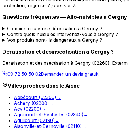
protection, urgence 7 jours sur 7.
Questions fréquentes —
Allo-nuisibles
à
Gergny
Combien coûte une dératisation à Gergny ?
Contre quels nuisibles intervenez-vous à Gergny ?
Vos produits sont-ils dangereux à Gergny ?
Dératisation et désinsectisation
à
Gergny
?
Dératisation et désinsectisation
à
Gergny
(
02260
).
Extermi
09 72 50 50 02
Demander un devis gratuit
Villes proches dans le
Aisne
Abbécourt
(
02300
)
→
Achery
(
02800
)
→
Acy
(
02200
)
→
Agnicourt-et-Séchelles
(
02340
)
→
Aguilcourt
(
02190
)
→
Aisonville-et-Bernoville
(
02110
)
→