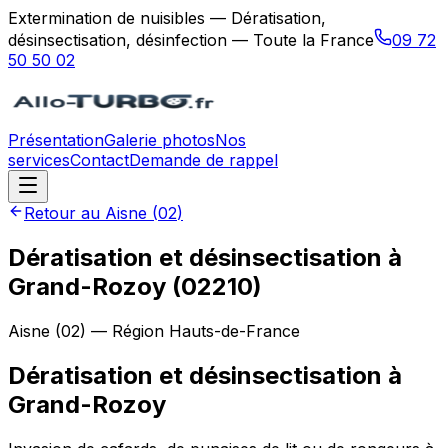
Extermination de nuisibles — Dératisation,
désinsectisation, désinfection — Toute la France
09 72
50 50 02
Présentation
Galerie photos
Nos
services
Contact
Demande de rappel
Retour au
Aisne
(
02
)
Dératisation et désinsectisation à
Grand-Rozoy (02210)
Aisne
(
02
) — Région
Hauts-de-France
Dératisation et désinsectisation
à
Grand-Rozoy