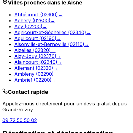
Villes proches dans le
Aisne
Abbécourt
(
02300
)
→
Achery
(
02800
)
→
Acy
(
02200
)
→
Agnicourt-et-Séchelles
(
02340
)
→
Aguilcourt
(
02190
)
→
Aisonville-et-Bernoville
(
02110
)
→
Aizelles
(
02820
)
→
Aizy-Jouy
(
02370
)
→
Alaincourt
(
02240
)
→
Allemant
(
02320
)
→
Ambleny
(
02290
)
→
Ambrief
(
02200
)
→
Contact rapide
Appelez-nous directement pour un devis gratuit depuis
Grand-Rozoy
:
09 72 50 50 02