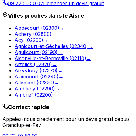
09 72 50 50 02
Demander un devis gratuit
Villes proches dans le
Aisne
Abbécourt
(
02300
)
→
Achery
(
02800
)
→
Acy
(
02200
)
→
Agnicourt-et-Séchelles
(
02340
)
→
Aguilcourt
(
02190
)
→
Aisonville-et-Bernoville
(
02110
)
→
Aizelles
(
02820
)
→
Aizy-Jouy
(
02370
)
→
Alaincourt
(
02240
)
→
Allemant
(
02320
)
→
Ambleny
(
02290
)
→
Ambrief
(
02200
)
→
Contact rapide
Appelez-nous directement pour un devis gratuit depuis
Grandlup-et-Fay
: