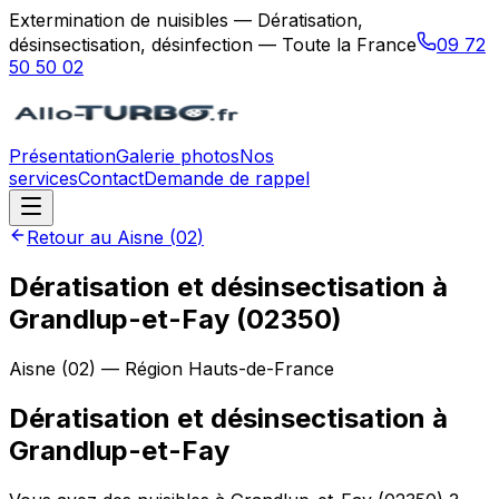
Extermination de nuisibles — Dératisation,
désinsectisation, désinfection — Toute la France
09 72
50 50 02
Présentation
Galerie photos
Nos
services
Contact
Demande de rappel
Retour au
Aisne
(
02
)
Dératisation et désinsectisation à
Grandlup-et-Fay (02350)
Aisne
(
02
) — Région
Hauts-de-France
Dératisation et désinsectisation
à
Grandlup-et-Fay