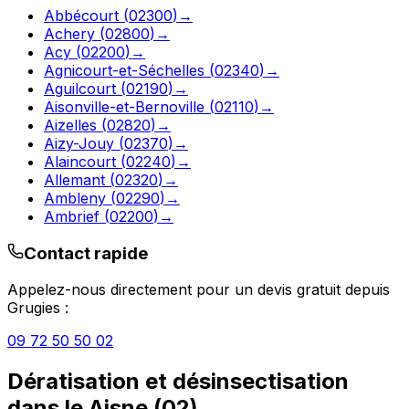
Abbécourt
(
02300
)
→
Achery
(
02800
)
→
Acy
(
02200
)
→
Agnicourt-et-Séchelles
(
02340
)
→
Aguilcourt
(
02190
)
→
Aisonville-et-Bernoville
(
02110
)
→
Aizelles
(
02820
)
→
Aizy-Jouy
(
02370
)
→
Alaincourt
(
02240
)
→
Allemant
(
02320
)
→
Ambleny
(
02290
)
→
Ambrief
(
02200
)
→
Contact rapide
Appelez-nous directement pour un devis gratuit depuis
Grugies
:
09 72 50 50 02
Dératisation et désinsectisation
dans le
Aisne
(
02
)