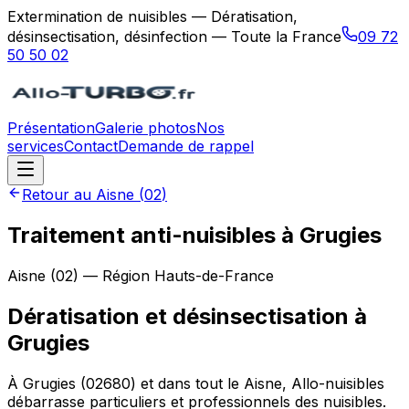
Extermination de nuisibles — Dératisation,
désinsectisation, désinfection — Toute la France
09 72
50 50 02
Présentation
Galerie photos
Nos
services
Contact
Demande de rappel
Retour au
Aisne
(
02
)
Traitement anti-nuisibles à Grugies
Aisne
(
02
) — Région
Hauts-de-France
Dératisation et désinsectisation
à
Grugies
À Grugies (02680) et dans tout le Aisne, Allo-nuisibles
débarrasse particuliers et professionnels des nuisibles.