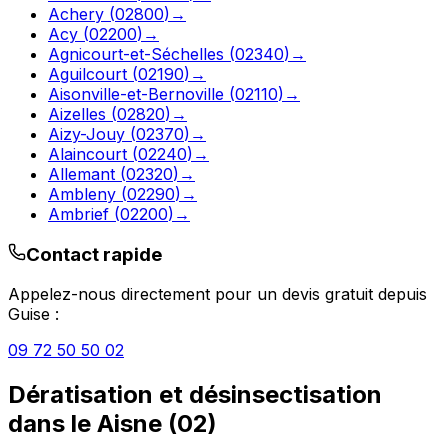
Achery
(
02800
)
→
Acy
(
02200
)
→
Agnicourt-et-Séchelles
(
02340
)
→
Aguilcourt
(
02190
)
→
Aisonville-et-Bernoville
(
02110
)
→
Aizelles
(
02820
)
→
Aizy-Jouy
(
02370
)
→
Alaincourt
(
02240
)
→
Allemant
(
02320
)
→
Ambleny
(
02290
)
→
Ambrief
(
02200
)
→
Contact rapide
Appelez-nous directement pour un devis gratuit depuis
Guise
:
09 72 50 50 02
Dératisation et désinsectisation
dans le
Aisne
(
02
)