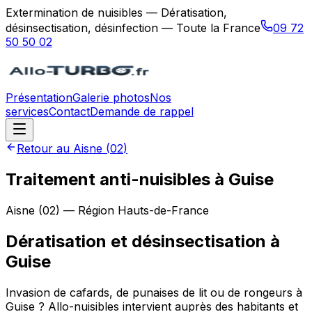
Extermination de nuisibles — Dératisation,
désinsectisation, désinfection — Toute la France
09 72
50 50 02
Présentation
Galerie photos
Nos
services
Contact
Demande de rappel
Retour au
Aisne
(
02
)
Traitement anti-nuisibles à Guise
Aisne
(
02
) — Région
Hauts-de-France
Dératisation et désinsectisation
à
Guise
Invasion de cafards, de punaises de lit ou de rongeurs à
Guise ? Allo-nuisibles intervient auprès des habitants et