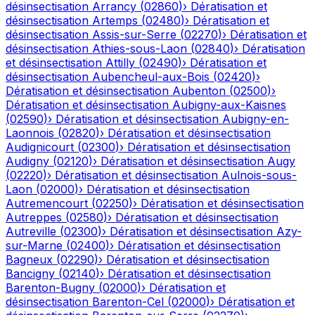
désinsectisation
Arrancy
(
02860
)
›
Dératisation et
désinsectisation
Artemps
(
02480
)
›
Dératisation et
désinsectisation
Assis-sur-Serre
(
02270
)
›
Dératisation et
désinsectisation
Athies-sous-Laon
(
02840
)
›
Dératisation
et désinsectisation
Attilly
(
02490
)
›
Dératisation et
désinsectisation
Aubencheul-aux-Bois
(
02420
)
›
Dératisation et désinsectisation
Aubenton
(
02500
)
›
Dératisation et désinsectisation
Aubigny-aux-Kaisnes
(
02590
)
›
Dératisation et désinsectisation
Aubigny-en-
Laonnois
(
02820
)
›
Dératisation et désinsectisation
Audignicourt
(
02300
)
›
Dératisation et désinsectisation
Audigny
(
02120
)
›
Dératisation et désinsectisation
Augy
(
02220
)
›
Dératisation et désinsectisation
Aulnois-sous-
Laon
(
02000
)
›
Dératisation et désinsectisation
Autremencourt
(
02250
)
›
Dératisation et désinsectisation
Autreppes
(
02580
)
›
Dératisation et désinsectisation
Autreville
(
02300
)
›
Dératisation et désinsectisation
Azy-
sur-Marne
(
02400
)
›
Dératisation et désinsectisation
Bagneux
(
02290
)
›
Dératisation et désinsectisation
Bancigny
(
02140
)
›
Dératisation et désinsectisation
Barenton-Bugny
(
02000
)
›
Dératisation et
désinsectisation
Barenton-Cel
(
02000
)
›
Dératisation et