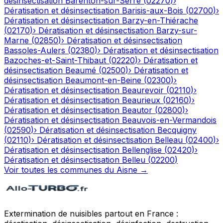
désinsectisation
Barenton-sur-Serre
(
02270
)
›
Dératisation et désinsectisation
Barisis-aux-Bois
(
02700
)
›
Dératisation et désinsectisation
Barzy-en-Thiérache
(
02170
)
›
Dératisation et désinsectisation
Barzy-sur-
Marne
(
02850
)
›
Dératisation et désinsectisation
Bassoles-Aulers
(
02380
)
›
Dératisation et désinsectisation
Bazoches-et-Saint-Thibaut
(
02220
)
›
Dératisation et
désinsectisation
Beaumé
(
02500
)
›
Dératisation et
désinsectisation
Beaumont-en-Beine
(
02300
)
›
Dératisation et désinsectisation
Beaurevoir
(
02110
)
›
Dératisation et désinsectisation
Beaurieux
(
02160
)
›
Dératisation et désinsectisation
Beautor
(
02800
)
›
Dératisation et désinsectisation
Beauvois-en-Vermandois
(
02590
)
›
Dératisation et désinsectisation
Becquigny
(
02110
)
›
Dératisation et désinsectisation
Belleau
(
02400
)
›
Dératisation et désinsectisation
Bellenglise
(
02420
)
›
Dératisation et désinsectisation
Belleu
(
02200
)
Voir toutes les communes du
Aisne
→
Extermination de nuisibles partout en France :