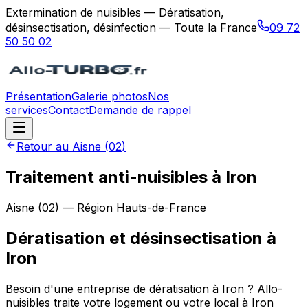
Extermination de nuisibles — Dératisation,
désinsectisation, désinfection — Toute la France
09 72
50 50 02
Présentation
Galerie photos
Nos
services
Contact
Demande de rappel
Retour au
Aisne
(
02
)
Traitement anti-nuisibles à Iron
Aisne
(
02
) — Région
Hauts-de-France
Dératisation et désinsectisation
à
Iron
Besoin d'une entreprise de dératisation à Iron ? Allo-
nuisibles traite votre logement ou votre local à Iron