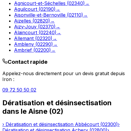
Agnicourt-et-Séchelles
(
02340
)
→
Aguilcourt
(
02190
)
→
Aisonville-et-Bernoville
(
02110
)
→
Aizelles
(
02820
)
→
Aizy-Jouy
(
02370
)
→
Alaincourt
(
02240
)
→
Allemant
(
02320
)
→
Ambleny
(
02290
)
→
Ambrief
(
02200
)
→
Contact rapide
Appelez-nous directement pour un devis gratuit depuis
Iron
:
09 72 50 50 02
Dératisation et désinsectisation
dans le
Aisne
(
02
)
›
Dératisation et désinsectisation
Abbécourt
(
02300
)
›
Dératisation et désinsectisation
Achery
(
02800
)
›