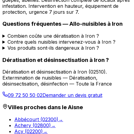
infestation. Intervention en hauteur, équipement de
protection, urgence 7 jours sur 7.
Questions fréquentes —
Allo-nuisibles
à
Iron
Combien coûte une dératisation à Iron ?
Contre quels nuisibles intervenez-vous à Iron ?
Vos produits sont-ils dangereux à Iron ?
Dératisation et désinsectisation
à
Iron
?
Dératisation et désinsectisation
à
Iron
(
02510
).
Extermination de nuisibles — Dératisation,
désinsectisation, désinfection — Toute la France
09 72 50 50 02
Demander un devis gratuit
Villes proches dans le
Aisne
Abbécourt
(
02300
)
→
Achery
(
02800
)
→
Acy
(
02200
)
→