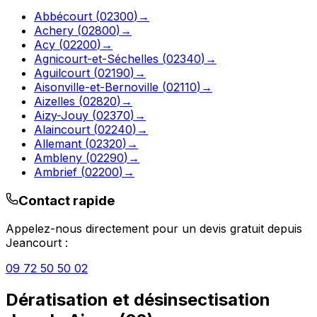
Abbécourt
(
02300
)
→
Achery
(
02800
)
→
Acy
(
02200
)
→
Agnicourt-et-Séchelles
(
02340
)
→
Aguilcourt
(
02190
)
→
Aisonville-et-Bernoville
(
02110
)
→
Aizelles
(
02820
)
→
Aizy-Jouy
(
02370
)
→
Alaincourt
(
02240
)
→
Allemant
(
02320
)
→
Ambleny
(
02290
)
→
Ambrief
(
02200
)
→
Contact rapide
Appelez-nous directement pour un devis gratuit depuis
Jeancourt
:
09 72 50 50 02
Dératisation et désinsectisation