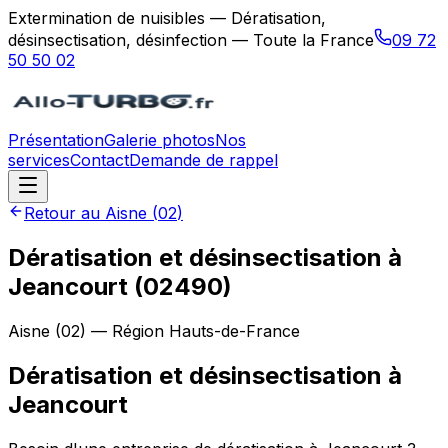
Extermination de nuisibles — Dératisation,
désinsectisation, désinfection — Toute la France
09 72
50 50 02
Présentation
Galerie photos
Nos
services
Contact
Demande de rappel
Retour au
Aisne
(
02
)
Dératisation et désinsectisation à
Jeancourt (02490)
Aisne
(
02
) — Région
Hauts-de-France
Dératisation et désinsectisation
à
Jeancourt