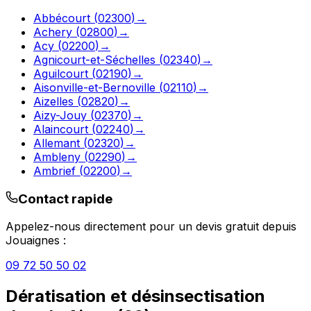
Abbécourt
(
02300
)
→
Achery
(
02800
)
→
Acy
(
02200
)
→
Agnicourt-et-Séchelles
(
02340
)
→
Aguilcourt
(
02190
)
→
Aisonville-et-Bernoville
(
02110
)
→
Aizelles
(
02820
)
→
Aizy-Jouy
(
02370
)
→
Alaincourt
(
02240
)
→
Allemant
(
02320
)
→
Ambleny
(
02290
)
→
Ambrief
(
02200
)
→
Contact rapide
Appelez-nous directement pour un devis gratuit depuis
Jouaignes
:
09 72 50 50 02
Dératisation et désinsectisation