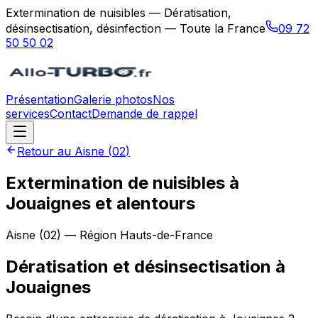
Extermination de nuisibles — Dératisation,
désinsectisation, désinfection — Toute la France
09 72
50 50 02
Présentation
Galerie photos
Nos
services
Contact
Demande de rappel
Retour au
Aisne
(
02
)
Extermination de nuisibles à
Jouaignes et alentours
Aisne
(
02
) — Région
Hauts-de-France
Dératisation et désinsectisation
à
Jouaignes