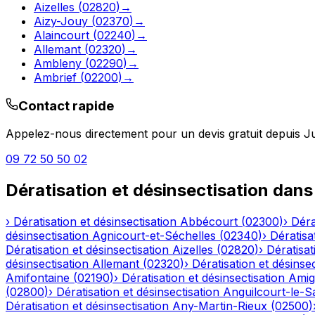
Aizelles
(
02820
)
→
Aizy-Jouy
(
02370
)
→
Alaincourt
(
02240
)
→
Allemant
(
02320
)
→
Ambleny
(
02290
)
→
Ambrief
(
02200
)
→
Contact rapide
Appelez-nous directement pour un devis gratuit depuis
J
09 72 50 50 02
Dératisation et désinsectisation
dans
›
Dératisation et désinsectisation
Abbécourt
(
02300
)
›
Déra
désinsectisation
Agnicourt-et-Séchelles
(
02340
)
›
Dératisa
Dératisation et désinsectisation
Aizelles
(
02820
)
›
Dératisat
désinsectisation
Allemant
(
02320
)
›
Dératisation et désinsec
Amifontaine
(
02190
)
›
Dératisation et désinsectisation
Amig
(
02800
)
›
Dératisation et désinsectisation
Anguilcourt-le-S
Dératisation et désinsectisation
Any-Martin-Rieux
(
02500
)