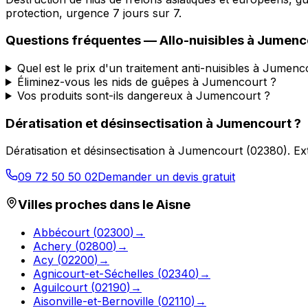
protection, urgence 7 jours sur 7.
Questions fréquentes —
Allo-nuisibles
à
Jumenc
Quel est le prix d'un traitement anti-nuisibles à Jumenc
Éliminez-vous les nids de guêpes à Jumencourt ?
Vos produits sont-ils dangereux à Jumencourt ?
Dératisation et désinsectisation
à
Jumencourt
?
Dératisation et désinsectisation
à
Jumencourt
(
02380
).
Ex
09 72 50 50 02
Demander un devis gratuit
Villes proches dans le
Aisne
Abbécourt
(
02300
)
→
Achery
(
02800
)
→
Acy
(
02200
)
→
Agnicourt-et-Séchelles
(
02340
)
→
Aguilcourt
(
02190
)
→
Aisonville-et-Bernoville
(
02110
)
→