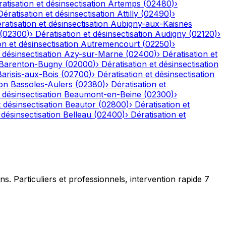
atisation et désinsectisation
Artemps
(
02480
)
›
Dératisation et désinsectisation
Attilly
(
02490
)
›
ratisation et désinsectisation
Aubigny-aux-Kaisnes
(
02300
)
›
Dératisation et désinsectisation
Audigny
(
02120
)
›
on et désinsectisation
Autremencourt
(
02250
)
›
 désinsectisation
Azy-sur-Marne
(
02400
)
›
Dératisation et
Barenton-Bugny
(
02000
)
›
Dératisation et désinsectisation
Barisis-aux-Bois
(
02700
)
›
Dératisation et désinsectisation
ion
Bassoles-Aulers
(
02380
)
›
Dératisation et
 désinsectisation
Beaumont-en-Beine
(
02300
)
›
t désinsectisation
Beautor
(
02800
)
›
Dératisation et
 désinsectisation
Belleau
(
02400
)
›
Dératisation et
ns. Particuliers et professionnels, intervention rapide 7