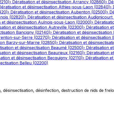
2210
)
›
Dératisation et désinsectisation
Arrancy
(
02860
)
›
Dér
Dératisation et désinsectisation
Athies-sous-Laon
(
02840
)
›
420
)
›
Dératisation et désinsectisation
Aubenton
(
02500
)
›
Dé
nois
(
02820
)
›
Dératisation et désinsectisation
Audignicourt
 et désinsectisation
Aulnois-sous-Laon
(
02000
)
›
Dératisati
sation et désinsectisation
Autreville
(
02300
)
›
Dératisation et
tisation
Bancigny
(
02140
)
›
Dératisation et désinsectisation
renton-sur-Serre
(
02270
)
›
Dératisation et désinsectisation
ion
Barzy-sur-Marne
(
02850
)
›
Dératisation et désinsectisat
isation et désinsectisation
Beaumé
(
02500
)
›
Dératisation et
sation et désinsectisation
Beaurieux
(
02160
)
›
Dératisation e
ation et désinsectisation
Becquigny
(
02110
)
›
Dératisation et
ectisation
Belleu
(
02200
)
 désinsectisation, désinfection, destruction de nids de frelo