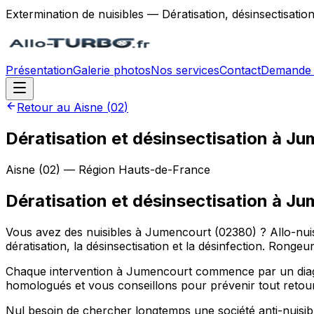
Extermination de nuisibles — Dératisation, désinsectisatio
Présentation
Galerie photos
Nos services
Contact
Demande 
Retour au
Aisne
(
02
)
Dératisation et désinsectisation à J
Aisne
(
02
) — Région
Hauts-de-France
Dératisation et désinsectisation
à
Ju
Vous avez des nuisibles à Jumencourt (02380) ? Allo-nuis
dératisation, la désinsectisation et la désinfection. Ronge
Chaque intervention à Jumencourt commence par un diagnos
homologués et vous conseillons pour prévenir tout retour
Nul besoin de chercher longtemps une société anti-nuisibl