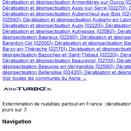
Dératisation et désinsectisation
Armentières-sur-Ourcq
(
0
Dératisation et désinsectisation
Assis-sur-Serre
(
02270
)
›
Dératisation et désinsectisation
Aubencheul-aux-Bois
(
02
(
02590
)
›
Dératisation et désinsectisation
Aubigny-en-Laon
Dératisation et désinsectisation
Augy
(
02220
)
›
Dératisation
Dératisation et désinsectisation
Autreppes
(
02580
)
›
Dérati
désinsectisation
Bagneux
(
02290
)
›
Dératisation et désinsec
Barenton-Cel
(
02000
)
›
Dératisation et désinsectisation
Ba
Barzy-en-Thiérache
(
02170
)
›
Dératisation et désinsectisat
désinsectisation
Bazoches-et-Saint-Thibaut
(
02220
)
›
Dérat
Dératisation et désinsectisation
Beaurevoir
(
02110
)
›
Dérati
désinsectisation
Beauvois-en-Vermandois
(
02590
)
›
Dératis
désinsectisation
Bellenglise
(
02420
)
›
Dératisation et désins
Voir toutes les communes du
Aisne
→
Extermination de nuisibles partout en France : dératisation,
jours sur 7.
Navigation