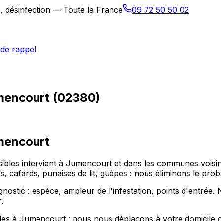
n, désinfection — Toute la France
09 72 50 50 02
de rappel
umencourt (02380)
mencourt
ibles intervient à Jumencourt et dans les communes voisin
urs, cafards, punaises de lit, guêpes : nous éliminons le pro
tic : espèce, ampleur de l'infestation, points d'entrée. N
.
es à Jumencourt : nous nous déplaçons à votre domicile ou d