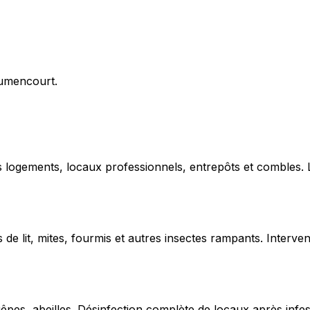
Jumencourt.
ns logements, locaux professionnels, entrepôts et combles.
de lit, mites, fourmis et autres insectes rampants. Interven
uêpes, abeilles. Désinfection complète de locaux après infe