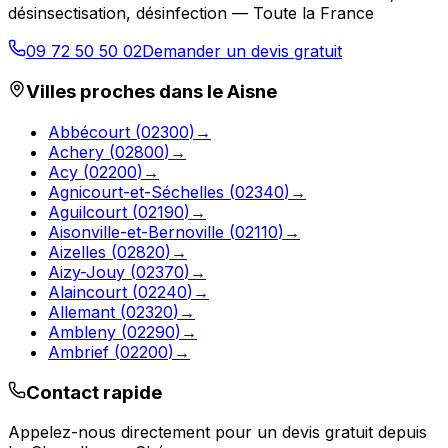
désinsectisation, désinfection — Toute la France
09 72 50 50 02
Demander un devis gratuit
Villes proches dans le
Aisne
Abbécourt
(
02300
)
→
Achery
(
02800
)
→
Acy
(
02200
)
→
Agnicourt-et-Séchelles
(
02340
)
→
Aguilcourt
(
02190
)
→
Aisonville-et-Bernoville
(
02110
)
→
Aizelles
(
02820
)
→
Aizy-Jouy
(
02370
)
→
Alaincourt
(
02240
)
→
Allemant
(
02320
)
→
Ambleny
(
02290
)
→
Ambrief
(
02200
)
→
Contact rapide
Appelez-nous directement pour un devis gratuit depuis