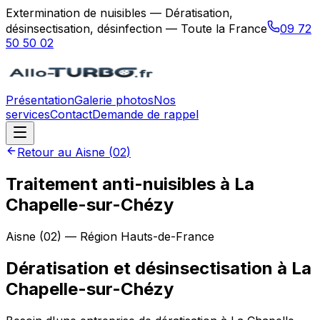
Extermination de nuisibles — Dératisation,
désinsectisation, désinfection — Toute la France
09 72
50 50 02
Présentation
Galerie photos
Nos
services
Contact
Demande de rappel
Retour au
Aisne
(
02
)
Traitement anti-nuisibles à La
Chapelle-sur-Chézy
Aisne
(
02
) — Région
Hauts-de-France
Dératisation et désinsectisation
à
La
Chapelle-sur-Chézy