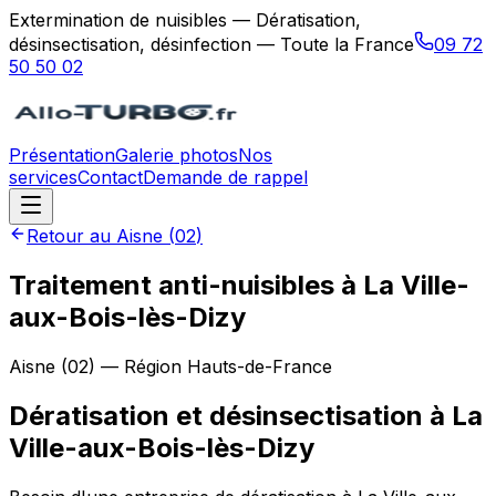
Extermination de nuisibles — Dératisation,
désinsectisation, désinfection — Toute la France
09 72
50 50 02
Présentation
Galerie photos
Nos
services
Contact
Demande de rappel
Retour au
Aisne
(
02
)
Traitement anti-nuisibles à La Ville-
aux-Bois-lès-Dizy
Aisne
(
02
) — Région
Hauts-de-France
Dératisation et désinsectisation
à
La
Ville-aux-Bois-lès-Dizy