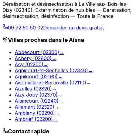
Dératisation et désinsectisation
à
La Ville-aux-Bois-lès-
Dizy
(
02340
).
Extermination de nuisibles — Dératisation,
désinsectisation, désinfection — Toute la France
09 72 50 50 02
Demander un devis gratuit
Villes proches dans le
Aisne
Abbécourt
(
02300
)
→
Achery
(
02800
)
→
Acy
(
02200
)
→
Agnicourt-et-Séchelles
(
02340
)
→
Aguilcourt
(
02190
)
→
Aisonville-et-Bernoville
(
02110
)
→
Aizelles
(
02820
)
→
Aizy-Jouy
(
02370
)
→
Alaincourt
(
02240
)
→
Allemant
(
02320
)
→
Ambleny
(
02290
)
→
Ambrief
(
02200
)
→
Contact rapide