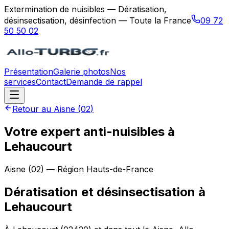
Extermination de nuisibles — Dératisation,
désinsectisation, désinfection — Toute la France
09 72
50 50 02
Présentation
Galerie photos
Nos
services
Contact
Demande de rappel
Retour au
Aisne
(
02
)
Votre expert anti-nuisibles à
Lehaucourt
Aisne
(
02
) — Région
Hauts-de-France
Dératisation et désinsectisation
à
Lehaucourt