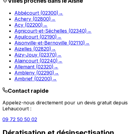
Villes proches dans le
Aisne
Abbécourt
(
02300
)
→
Achery
(
02800
)
→
Acy
(
02200
)
→
Agnicourt-et-Séchelles
(
02340
)
→
Aguilcourt
(
02190
)
→
Aisonville-et-Bernoville
(
02110
)
→
Aizelles
(
02820
)
→
Aizy-Jouy
(
02370
)
→
Alaincourt
(
02240
)
→
Allemant
(
02320
)
→
Ambleny
(
02290
)
→
Ambrief
(
02200
)
→
Contact rapide
Appelez-nous directement pour un devis gratuit depuis
Lehaucourt
:
09 72 50 50 02
Dératisation et désinsectisation