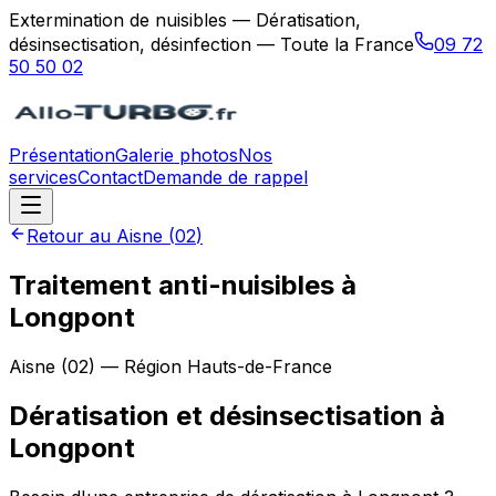
Extermination de nuisibles — Dératisation,
désinsectisation, désinfection — Toute la France
09 72
50 50 02
Présentation
Galerie photos
Nos
services
Contact
Demande de rappel
Retour au
Aisne
(
02
)
Traitement anti-nuisibles à
Longpont
Aisne
(
02
) — Région
Hauts-de-France
Dératisation et désinsectisation
à
Longpont