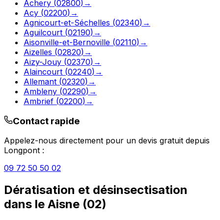
Achery
(
02800
)
→
Acy
(
02200
)
→
Agnicourt-et-Séchelles
(
02340
)
→
Aguilcourt
(
02190
)
→
Aisonville-et-Bernoville
(
02110
)
→
Aizelles
(
02820
)
→
Aizy-Jouy
(
02370
)
→
Alaincourt
(
02240
)
→
Allemant
(
02320
)
→
Ambleny
(
02290
)
→
Ambrief
(
02200
)
→
Contact rapide
Appelez-nous directement pour un devis gratuit depuis
Longpont
:
09 72 50 50 02
Dératisation et désinsectisation
dans le
Aisne
(
02
)