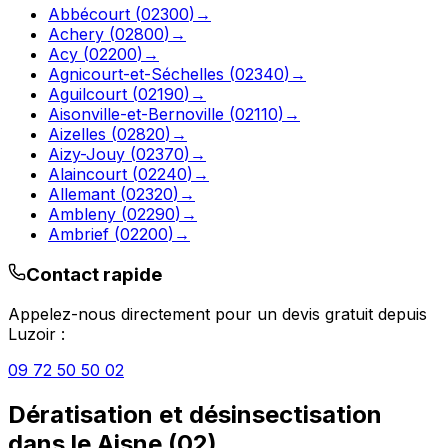
Abbécourt
(
02300
)
→
Achery
(
02800
)
→
Acy
(
02200
)
→
Agnicourt-et-Séchelles
(
02340
)
→
Aguilcourt
(
02190
)
→
Aisonville-et-Bernoville
(
02110
)
→
Aizelles
(
02820
)
→
Aizy-Jouy
(
02370
)
→
Alaincourt
(
02240
)
→
Allemant
(
02320
)
→
Ambleny
(
02290
)
→
Ambrief
(
02200
)
→
Contact rapide
Appelez-nous directement pour un devis gratuit depuis
Luzoir
:
09 72 50 50 02
Dératisation et désinsectisation
dans le
Aisne
(
02
)