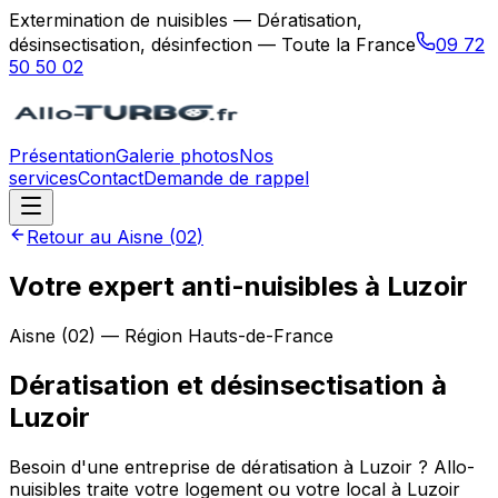
Extermination de nuisibles — Dératisation,
désinsectisation, désinfection — Toute la France
09 72
50 50 02
Présentation
Galerie photos
Nos
services
Contact
Demande de rappel
Retour au
Aisne
(
02
)
Votre expert anti-nuisibles à Luzoir
Aisne
(
02
) — Région
Hauts-de-France
Dératisation et désinsectisation
à
Luzoir
Besoin d'une entreprise de dératisation à Luzoir ? Allo-
nuisibles traite votre logement ou votre local à Luzoir