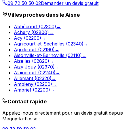
09 72 50 50 02
Demander un devis gratuit
Villes proches dans le
Aisne
Abbécourt
(
02300
)
→
Achery
(
02800
)
→
Acy
(
02200
)
→
Agnicourt-et-Séchelles
(
02340
)
→
Aguilcourt
(
02190
)
→
Aisonville-et-Bernoville
(
02110
)
→
Aizelles
(
02820
)
→
Aizy-Jouy
(
02370
)
→
Alaincourt
(
02240
)
→
Allemant
(
02320
)
→
Ambleny
(
02290
)
→
Ambrief
(
02200
)
→
Contact rapide
Appelez-nous directement pour un devis gratuit depuis
Magny-la-Fosse
: