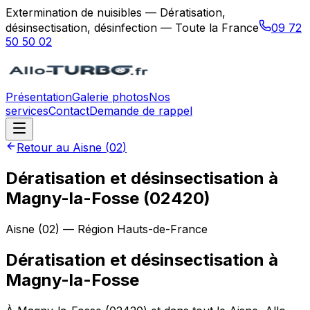
Extermination de nuisibles — Dératisation,
désinsectisation, désinfection — Toute la France
09 72
50 50 02
Présentation
Galerie photos
Nos
services
Contact
Demande de rappel
Retour au
Aisne
(
02
)
Dératisation et désinsectisation à
Magny-la-Fosse (02420)
Aisne
(
02
) — Région
Hauts-de-France
Dératisation et désinsectisation
à
Magny-la-Fosse