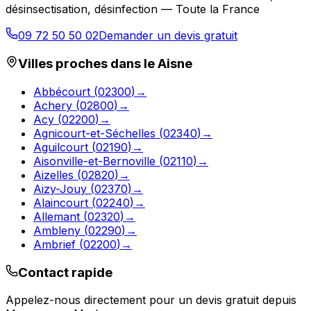
désinsectisation, désinfection — Toute la France
09 72 50 50 02
Demander un devis gratuit
Villes proches dans le
Aisne
Abbécourt
(
02300
)
→
Achery
(
02800
)
→
Acy
(
02200
)
→
Agnicourt-et-Séchelles
(
02340
)
→
Aguilcourt
(
02190
)
→
Aisonville-et-Bernoville
(
02110
)
→
Aizelles
(
02820
)
→
Aizy-Jouy
(
02370
)
→
Alaincourt
(
02240
)
→
Allemant
(
02320
)
→
Ambleny
(
02290
)
→
Ambrief
(
02200
)
→
Contact rapide
Appelez-nous directement pour un devis gratuit depuis