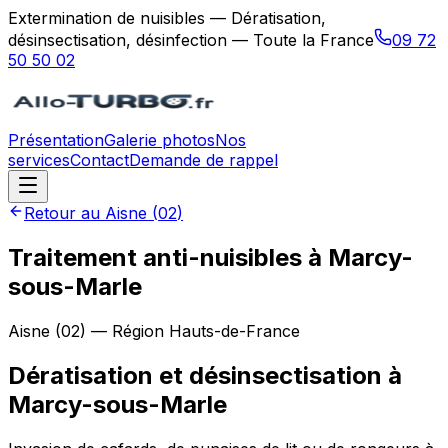
Extermination de nuisibles — Dératisation,
désinsectisation, désinfection — Toute la France
09 72
50 50 02
Présentation
Galerie photos
Nos
services
Contact
Demande de rappel
Retour au
Aisne
(
02
)
Traitement anti-nuisibles à Marcy-
sous-Marle
Aisne
(
02
) — Région
Hauts-de-France
Dératisation et désinsectisation
à
Marcy-sous-Marle